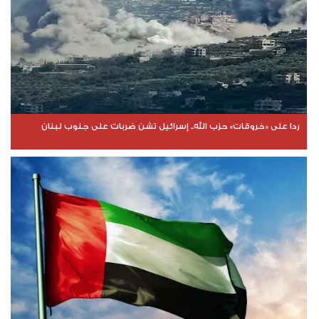
ردا على «خروقات» حزب الله.. إسرائيل تشن ضربات على جنوب لبنان