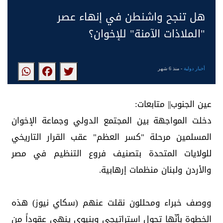
هل تنجح واشنطن في إنهاء عصر
"الملاذات الآمنة" للإخوان؟
أخبار دولية
- منذ 6 شهر
عين الجنوب|| متابعات:
دخلت المواجهة بين المجتمع الدولي وجماعة الإخوان
المسلمين مرحلة "كسر العظم" عقب القرار التاريخي
للولايات المتحدة بتصنيف فروع التنظيم في مصر
والأردن ولبنان منظمات إرهابية.
ووصف خبراء ومحللون نقلت عنهم (سكاي نيوز) هذه
الخطوة بأنّها تحول استراتيجي وبنيوي ينهي عقوداً من