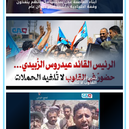
أبناء العاصمة عدن بمختلف مكوناتهم ينفذون
وقفة احتجاجية حاشدة أمام ديوان عام
تقريرالرئيس القائد عيدروس الزُبيدي... حضورٌ في
القلوب لا تُلغيه الحملات