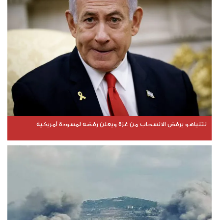
نتنياهو يرفض الانسحاب من غزة ويعلن رفضه لمسودة أمريكية