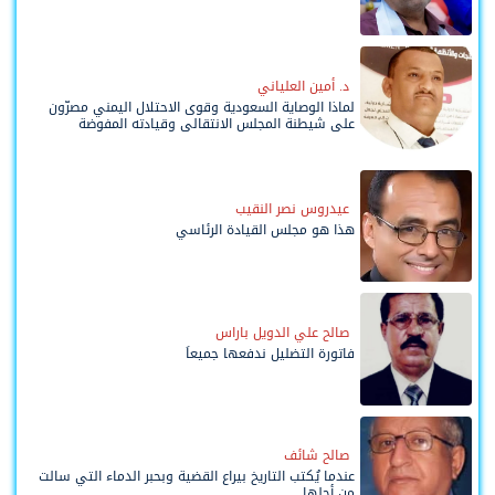
د. أمين العلياني
لماذا الوصاية السعودية وقوى الاحتلال اليمني مصرّون
على شيطنة المجلس الانتقالي وقيادته المفوضة
وحواضنه الشعبية؟
عيدروس نصر النقيب
هذا هو مجلس القيادة الرئاسي
صالح علي الدويل باراس
فاتورة التضليل ندفعها جميعاً
صالح شائف
عندما يُكتب التاريخ بيراع القضية وبحبر الدماء التي سالت
من أجلها