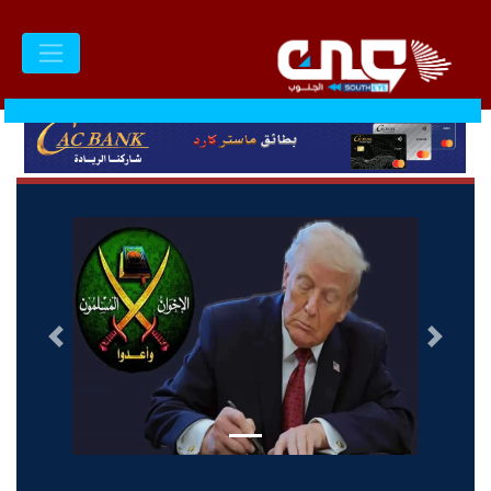
السابق
التالى