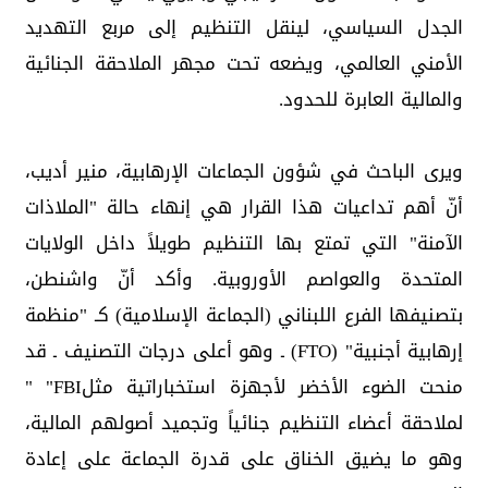
الجدل السياسي، لينقل التنظيم إلى مربع التهديد
الأمني العالمي، ويضعه تحت مجهر الملاحقة الجنائية
والمالية العابرة للحدود.
ويرى الباحث في شؤون الجماعات الإرهابية، منير أديب،
أنّ أهم تداعيات هذا القرار هي إنهاء حالة "الملاذات
الآمنة" التي تمتع بها التنظيم طويلاً داخل الولايات
المتحدة والعواصم الأوروبية. وأكد أنّ واشنطن،
بتصنيفها الفرع اللبناني (الجماعة الإسلامية) كـ "منظمة
إرهابية أجنبية" (FTO) ـ وهو أعلى درجات التصنيف ـ قد
منحت الضوء الأخضر لأجهزة استخباراتية مثلFBI" "
لملاحقة أعضاء التنظيم جنائياً وتجميد أصولهم المالية،
وهو ما يضيق الخناق على قدرة الجماعة على إعادة