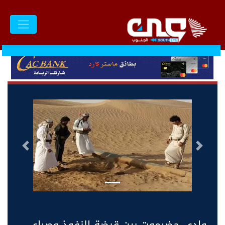
السابق
التالى