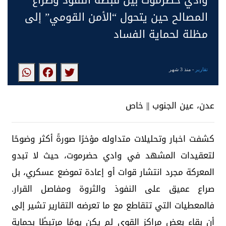
وادي حضرموت بين قبضة النفوذ وصراع
المصالح حين يتحول “الأمن القومي” إلى
مظلة لحماية الفساد
تقارير
- منذ 3 شهر
عدن، عين الجنوب || خاص
كشفت اخبار وتحليلات متداوله مؤخرًا صورةً أكثر وضوحًا
لتعقيدات المشهد في وادي حضرموت، حيث لا تبدو
المعركة مجرد انتشار قوات أو إعادة تموضع عسكري، بل
صراع عميق على النفوذ والثروة ومفاصل القرار.
فالمعطيات التي تتقاطع مع ما تعرضه التقارير تشير إلى
أن بقاء بعض مراكز القوى لم يكن يومًا مرتبطًا بحماية