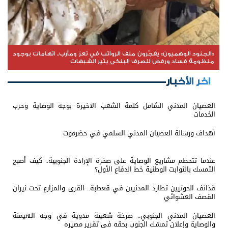
«الجنود الوهميون» يفجّرون ملف الرواتب في تعز ومأرب.. اتهامات بوجود
منظومة فساد ورفض للصرف البنكي يثير الشبهات
اخر الأخبار
العصيان المدني الشامل كلمة الشعب الاخيرة بوجه الوصاية وحرب
الخدمات
أهداف ورسالة العصيان المدني السلمي في حضرموت
عندما تتحطم مشاريع الوصاية على صخرة الإرادة الجنوبية.. كيف أصبح
التمسك بالثوابت الوطنية خط الدفاع الأول؟
قذائف الحوثيين تطارد المدنيين في قعطبة.. القرى والمزارع تحت نيران
القصف العشوائي
العصيان المدني الجنوبي.. صرخة شعبية مدوية في وجه الهيمنة
والوصاية وإعلان تمسّك الجنوب بحقه في تقرير مصيره