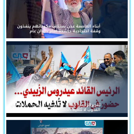
أبناء العاصمة عدن بمختلف مكوناتهم ينفذون
وقفة احتجاجية حاشدة أمام ديوان عام
تقريرالرئيس القائد عيدروس الزُبيدي... حضورٌ في
القلوب لا تُلغيه الحملات