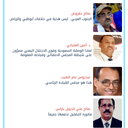
صالح حقروص
الجنوب العربي.. ليس هدية في خلافات أبوظبي والرياض
د. أمين العلياني
لماذا الوصاية السعودية وقوى الاحتلال اليمني مصرّون
على شيطنة المجلس الانتقالي وقيادته المفوضة
وحواضنه الشعبية؟
عيدروس نصر النقيب
هذا هو مجلس القيادة الرئاسي
صالح علي الدويل باراس
فاتورة التضليل ندفعها جميعاً