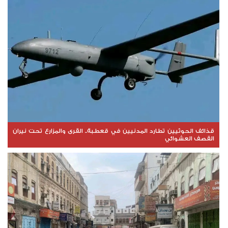
قذائف الحوثيين تطارد المدنيين في قعطبة.. القرى والمزارع تحت نيران
القصف العشوائي