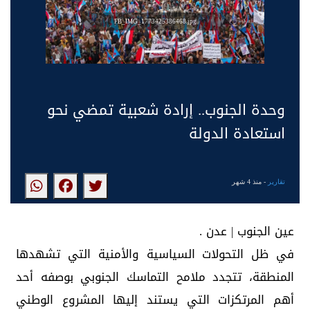
FB_IMG_1773425386468.jpg
وحدة الجنوب.. إرادة شعبية تمضي نحو
استعادة الدولة
تقارير
- منذ 4 شهر
عين الجنوب | عدن .
في ظل التحولات السياسية والأمنية التي تشهدها
المنطقة، تتجدد ملامح التماسك الجنوبي بوصفه أحد
أهم المرتكزات التي يستند إليها المشروع الوطني