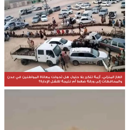
الغاز المنزلي.. أزمة تتكرر بلا حلول هل تحولت معاناة المواطنين في عدن
والمحافظات إلى ورقة ضغط أم نتيجة لفشل الإدارة؟