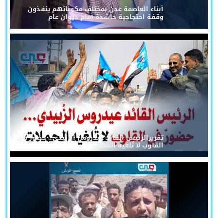
أبناء العاصمة عدن بمختلف مكوناتهم ينفذون
وقفة احتجاجية حاشدة أمام ديوان عام
تقريرالرئيس القائد عيدروس الزُبيدي... حضورٌ في
القلوب لا تُلغيه الحملات