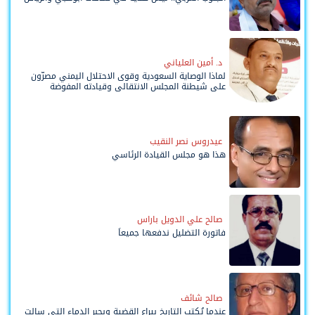
د. أمين العلياني
لماذا الوصاية السعودية وقوى الاحتلال اليمني مصرّون
على شيطنة المجلس الانتقالي وقيادته المفوضة
وحواضنه الشعبية؟
عيدروس نصر النقيب
هذا هو مجلس القيادة الرئاسي
صالح علي الدويل باراس
فاتورة التضليل ندفعها جميعاً
صالح شائف
عندما يُكتب التاريخ بيراع القضية وبحبر الدماء التي سالت