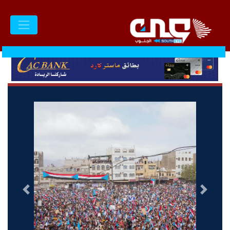
السابق
التالى