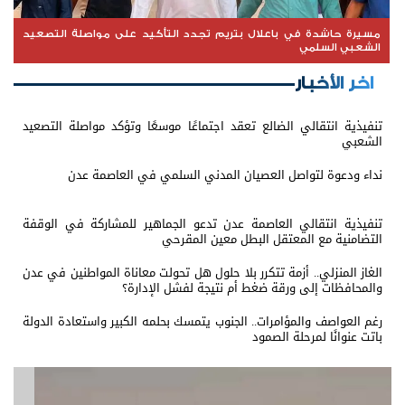
مسيرة حاشدة في باعلال بتريم تجدد التأكيد على مواصلة التصعيد
الشعبي السلمي
اخر الأخبار
تنفيذية انتقالي الضالع تعقد اجتماعًا موسعًا وتؤكد مواصلة التصعيد
الشعبي
نداء ودعوة لتواصل العصيان المدني السلمي في العاصمة عدن
تنفيذية انتقالي العاصمة عدن تدعو الجماهير للمشاركة في الوقفة
التضامنية مع المعتقل البطل معين المقرحي
الغاز المنزلي.. أزمة تتكرر بلا حلول هل تحولت معاناة المواطنين في عدن
والمحافظات إلى ورقة ضغط أم نتيجة لفشل الإدارة؟
رغم العواصف والمؤامرات.. الجنوب يتمسك بحلمه الكبير واستعادة الدولة
باتت عنوانًا لمرحلة الصمود