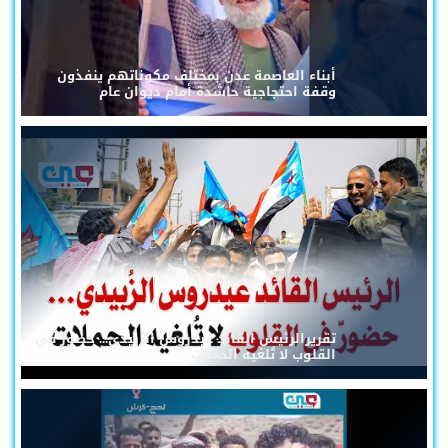
أبناء العاصمة عدن بمختلف مكوناتهم ينفذون
وقفة احتجاجية حاشدة أمام ديوان عام
تقريرالرئيس القائد عيدروس الزُبيدي... حضورٌ في
القلوب لا تُلغيه الحملات