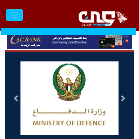
السابق
التالى