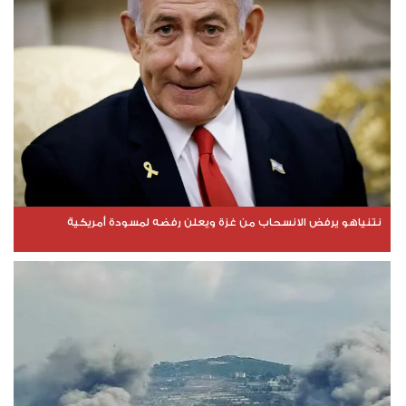
نتنياهو يرفض الانسحاب من غزة ويعلن رفضه لمسودة أمريكية