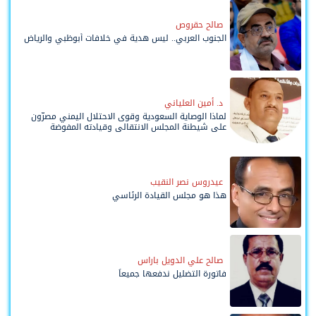
صالح حقروص
الجنوب العربي.. ليس هدية في خلافات أبوظبي والرياض
د. أمين العلياني
لماذا الوصاية السعودية وقوى الاحتلال اليمني مصرّون
على شيطنة المجلس الانتقالي وقيادته المفوضة
وحواضنه الشعبية؟
عيدروس نصر النقيب
هذا هو مجلس القيادة الرئاسي
صالح علي الدويل باراس
فاتورة التضليل ندفعها جميعاً