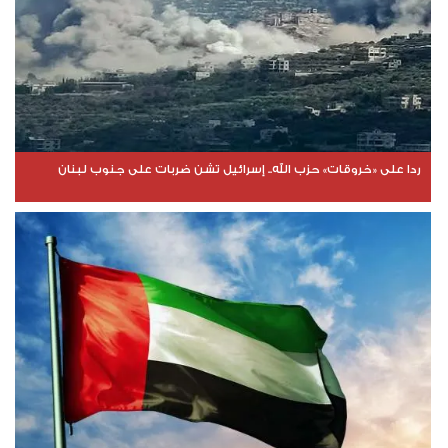
ردا على «خروقات» حزب الله.. إسرائيل تشن ضربات على جنوب لبنان