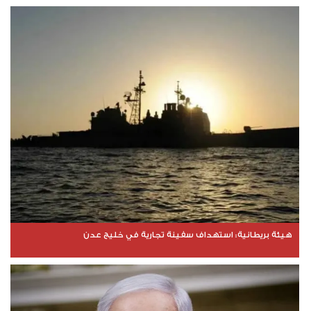
هيئة بريطانية: استهداف سفينة تجارية في خليج عدن