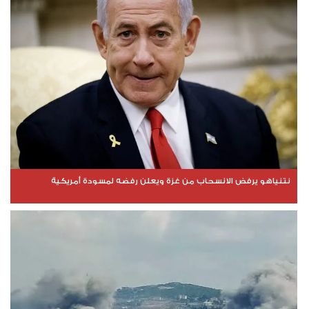
نتنياهو يرفض الانسحاب من غزة ويعلن رفضه لمسودة أمريكية