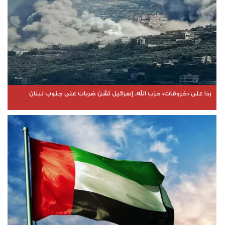
ردا على «خروقات» حزب الله.. إسرائيل تشن ضربات على جنوب لبنان