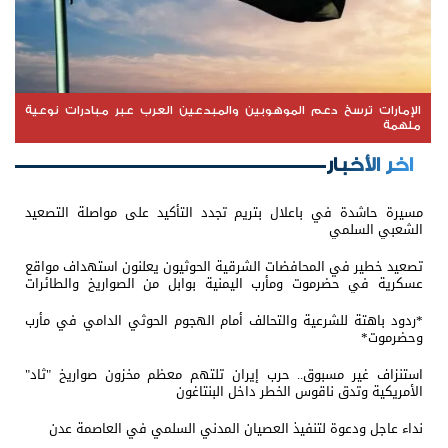
الإمارات ترسخ دعم الموهوبين والمبدعين العرب عبر مبادرات نوعية
ملهمة
اخر الأخبار
مسيرة حاشدة في باعلال بتريم تجدد التأكيد على مواصلة التصعيد
الشعبي السلمي
تصعيد خطير في المحافضات الشرقية الحوثيون يعلنون استهداف مواقع
عسكرية في حضرموت ومأرب اليمنية بوابل من الصواريخ والطائرات
المسيّرة
*ردود باهتة للشرعية والتحالف أمام الهجوم الحوثي الدامي في مأرب
وحضرموت*
استنزاف غير مسبوق.. حرب إيران تلتهم معظم مخزون صواريخ "ثاد"
الأمريكية وتدق ناقوس الخطر داخل البنتاغون
نداء عاجل ودعوة لتنفيذ العصيان المدني السلمي في العاصمة عدن