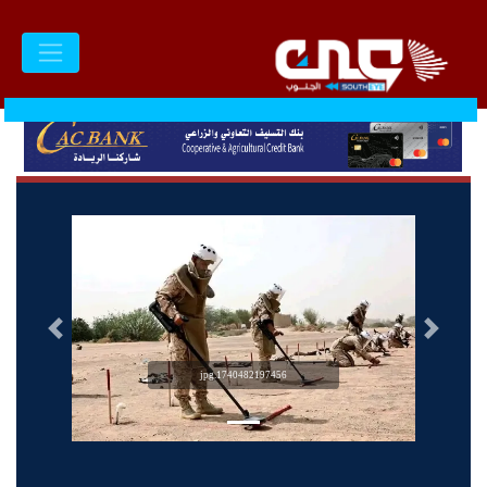
السابق
التالى
1740482197456.jpg