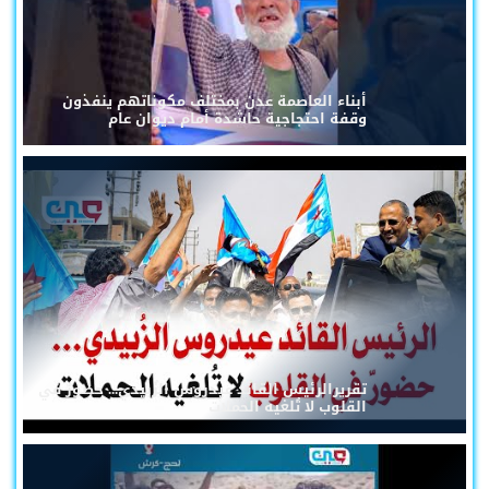
أبناء العاصمة عدن بمختلف مكوناتهم ينفذون
وقفة احتجاجية حاشدة أمام ديوان عام
تقريرالرئيس القائد عيدروس الزُبيدي... حضورٌ في
القلوب لا تُلغيه الحملات