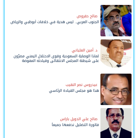
صالح حقروص
الجنوب العربي.. ليس هدية في خلافات أبوظبي والرياض
د. أمين العلياني
لماذا الوصاية السعودية وقوى الاحتلال اليمني مصرّون
على شيطنة المجلس الانتقالي وقيادته المفوضة
وحواضنه الشعبية؟
عيدروس نصر النقيب
هذا هو مجلس القيادة الرئاسي
صالح علي الدويل باراس
فاتورة التضليل ندفعها جميعاً