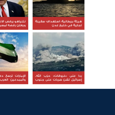
هيئة بريطانية: استهداف سفينة
نتنياهو يرفض الا
تجارية في خليج عدن
ويعلن رفضه لمسود
ردا على «خروقات» حزب الله..
الإمارات ترسخ د
إسرائيل تشن ضربات على جنوب
والمبدعين العرب
لبنان
نوعية ملهمة