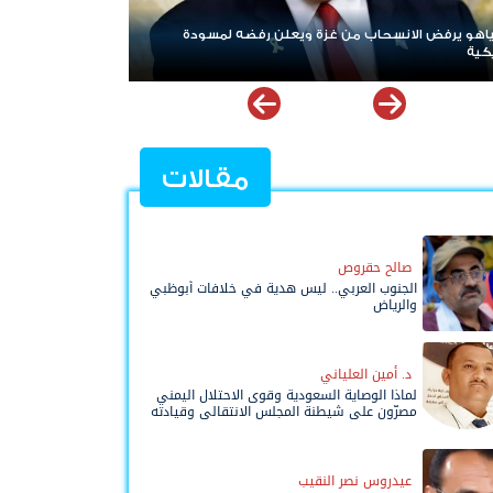
لانسحاب من غزة ويعلن رفضه لمسودة
ردا على «خروقات» حزب الله.. إ
لبنان
مقالات
صالح حقروص
الجنوب العربي.. ليس هدية في خلافات أبوظبي
والرياض
د. أمين العلياني
لماذا الوصاية السعودية وقوى الاحتلال اليمني
مصرّون على شيطنة المجلس الانتقالي وقيادته
المفوضة وحواضنه الشعبية؟
عيدروس نصر النقيب