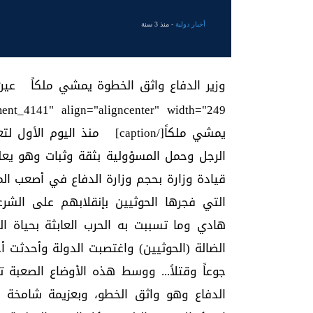
أخبار دولية
- منذ 3 سنة
ment_4141" align="aligncenter" width="249"]
يمشي ملكاً[/caption] منذ ال
الرجل وحمل المسؤولية بثقة وثبات وهو يعل
قيادة وزارة بحجم وزارة الدفاع في أصعب الم
التي فجرها الحوثيين بإنقلابهم على الشرع
هادي وما تسببت به الحرب العابثة بحياة ا
الضالة (الحوثيين) واغتصبت الدولة وأحدثت 
جوعاً وقتلاً... ووسط هذه الأوضاع الصعبة 
الدفاع وهو واثق الخطو، وبعزيمة شامخة و