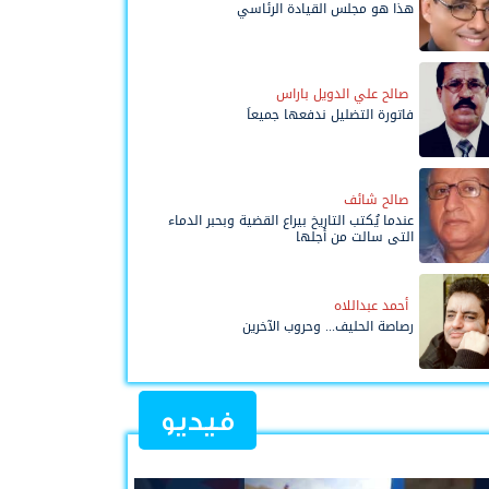
هذا هو مجلس القيادة الرئاسي
صالح علي الدويل باراس
فاتورة التضليل ندفعها جميعاً
صالح شائف
عندما يُكتب التاريخ بيراع القضية وبحبر الدماء
التي سالت من أجلها
أحمد عبداللاه
رصاصة الحليف... وحروب الآخرين
فيديو