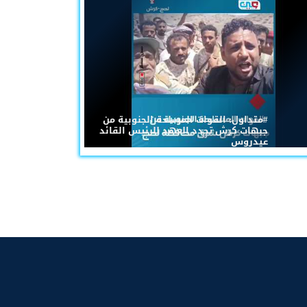
#متداول: القوات المسلحة الجنوبية من
جبهات كرش تجدد العهد للرئيس القائد
عيدروس