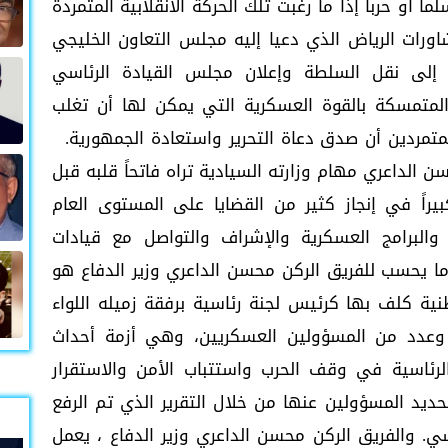
ً أو حرباً إذا ما رغبت تلك الحركة الانقلابية المتمردة
رات الرياض الذي دعيا إليه مجلس التعاون الخليجي
ن إلى نقل السلطة وإعلان مجلس القيادة الرئاسي
 المتمسكة بالقوة العسكرية التي يمكن لها أن تغلب
متمردين أن صدق دعاة التحرير واستعادة الجمهورية.
 الداعري مهام وزارته السيادية تراه فاتحاً قلبه قبل
اً في إنجاز كثير من القضايا على المستوى العام
البرامج العسكرية والإشراف والتواصل مع قيادات
ا يحسب للفريق الركن محسن الداعري وزير الدفاع هو
ية كلف بها كرئيس لجنة رئاسية برفقة زميله اللواء
من وعدد من المسؤولين العسكريين، وهي أزمة أحداث
لرئاسية في وقف الحرب واستتباب الأمن والاستقرار
يد المسؤولين عنها من خلال التقرير الذي تم الرفع
. والفريق الركن محسن الداعري وزير الدفاع ، يعمل