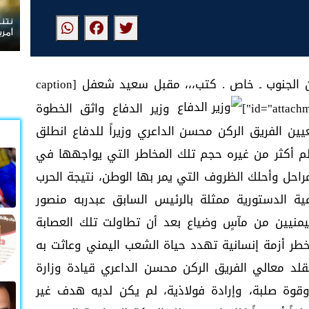
نتنياهو يرفض ا
أمريكية
وزير الدفاع واثق الخطوة يمشي ملكاً عين الجنوب ـ خاص . كتب،،، مقبل سعيد شعفل [caption
id="attach
وزير الدفاع واثق الخطوة
يوم الأول لتعيين الفريق الركن محسن الداعري وزيراً للدفاع انطلق
م أكثر من غيره حجم تلك المخاطر التي يواجهها في
راحل وأحلك الظروف التي يمر بها الوطن، نتيجة الحرب
ية الدستورية ممثلة بالرئيس السابق عبدربه منصور
ليمنيين من مآسٍ وضياع بعد أن تطاولت تلك العصابة
أخطر أزمة إنسانية تهدد حياة الشعب اليمني وعاثت به
تقلد معالي الفريق الركن محسن الداعري قيادة وزارة
قوة صلبة، وإرادة فولاذية، لم يكن لديه هدف غير