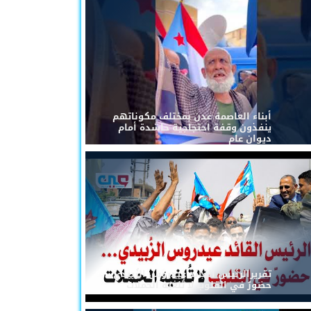
أبناء العاصمة عدن بمختلف مكوناتهم
ينفذون وقفة احتجاجية حاشدة أمام
ديوان عام
تقريرالرئيس القائد عيدروس الزُبيدي...
حضورٌ في القلوب لا تُلغيه الحملات