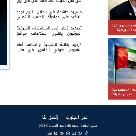
في شل الحركة بالعاصمة عدن في أول
أيامه تلبيةً لدعوة النقابات العمالية
مسيرة حاشدة في باعلال بتريم تجدد
التأكيد على مواصلة التصعيد الشعبي
السلمي
نسحاب من غزة
تصعيد خطير في المحافضات الشرقية
ة أمريكية
الحوثيون يعلنون استهداف مواقع
عسكرية في حضرموت ومأرب اليمنية
بوابل من الصواريخ والطائرات المسيّرة
*ردود باهتة للشرعية والتحالف أمام
الهجوم الحوثي الدامي في مأرب
وحضرموت*
عم الموهوبين
 عبر مبادرات
(current)
(current)
عين الجنوب
إتصل بنا
جميع الحقوق محفوظة لـ عين الجنوب © 2024
EN