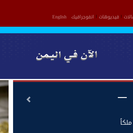
لات
فيديوهات
انفوجرافيك
English
التالى
لكاً