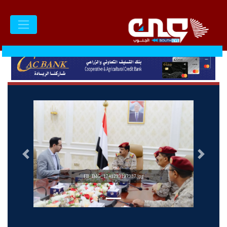
السابق
التالى
FB_IMG_1741293197987.jpg