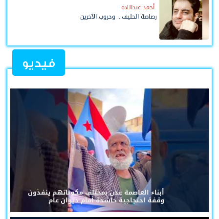
أحمد عبداللاه
رصاصة الحليف... وحروب الآخرين
فيديو
أبناء العاصمة عدن بمختلف مكوناتهم ينفذون
وقفة احتجاجية حاشدة أمام ديوان عام