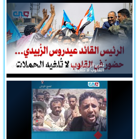
تقريرالرئيس القائد عيدروس الزُبيدي... حضورٌ في
القلوب لا تُلغيه الحملات