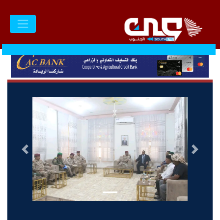
السابق
التالى