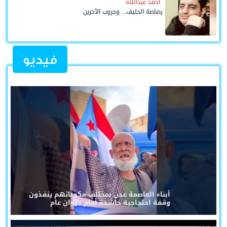
أحمد عبداللاه
رصاصة الحليف... وحروب الآخرين
فيديو
أبناء العاصمة عدن بمختلف مكوناتهم ينفذون
وقفة احتجاجية حاشدة أمام ديوان عام