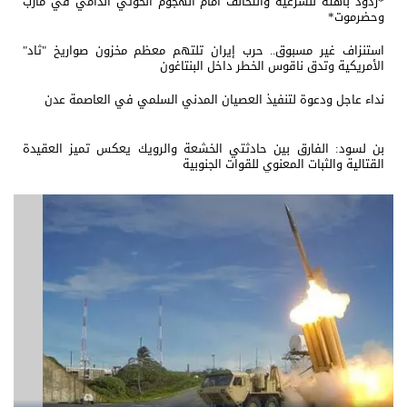
*ردود باهتة للشرعية والتحالف أمام الهجوم الحوثي الدامي في مأرب
وحضرموت*
استنزاف غير مسبوق.. حرب إيران تلتهم معظم مخزون صواريخ "ثاد"
الأمريكية وتدق ناقوس الخطر داخل البنتاغون
نداء عاجل ودعوة لتنفيذ العصيان المدني السلمي في العاصمة عدن
بن لسود: الفارق بين حادثتي الخشعة والرويك يعكس تميز العقيدة
القتالية والثبات المعنوي للقوات الجنوبية