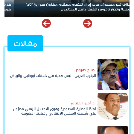
ز على أعتاب مرحلة جديدة.. تفاهمات إيرانية–عُمانية تعيد رسم
حضرموت ف
طة الملاحة في المضيق
معركة جد
مقالات
صالح حقروص
الجنوب العربي.. ليس هدية في خلافات أبوظبي والرياض
د. أمين العلياني
لماذا الوصاية السعودية وقوى الاحتلال اليمني مصرّون
على شيطنة المجلس الانتقالي وقيادته المفوضة
وحواضنه الشعبية؟