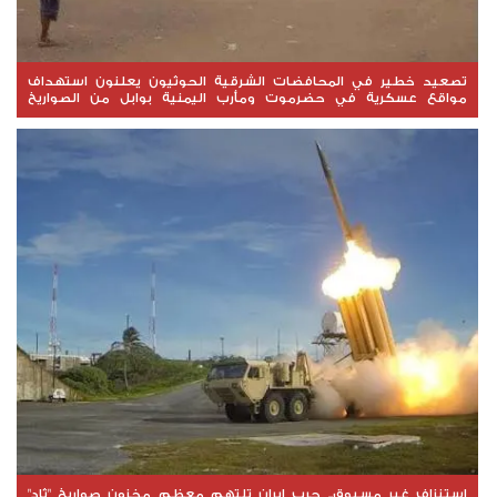
تصعيد خطير في المحافضات الشرقية الحوثيون يعلنون استهداف
مواقع عسكرية في حضرموت ومأرب اليمنية بوابل من الصواريخ
والطائرات المسيّرة
استنزاف غير مسبوق.. حرب إيران تلتهم معظم مخزون صواريخ "ثاد"