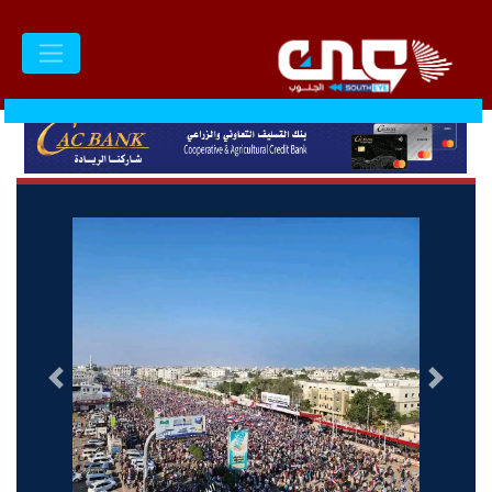
السابق
التالى