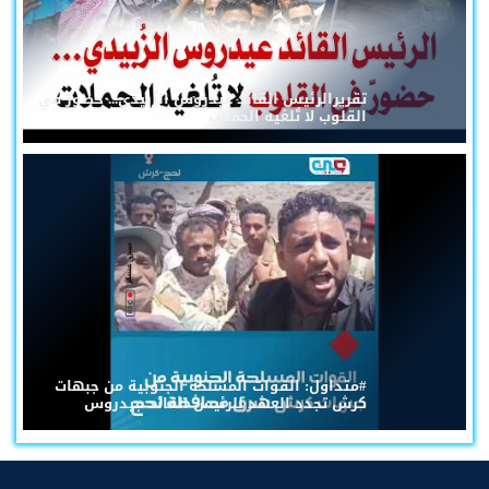
تقريرالرئيس القائد عيدروس الزُبيدي... حضورٌ في
القلوب لا تُلغيه الحملات
#متداول: القوات المسلحة الجنوبية من جبهات
كرش تجدد العهد للرئيس القائد عيدروس