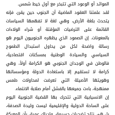
الموائد أو الوعود التي تتبخر مع أول خيط شمس.
لقد علمتنا العقود الماضية أن الجنوب حين يقرر، فإنه
يتحدث بلغة الأرض، وهي لغة لا تفهمها السياسات
القائمة على الترضيات المؤقتة أو شراء الولاءات
بالمعونات. إن الصمود الذي يظهره الجنوبيون اليوم هو
رسالة واضحة لكل من يحاول استبدال الطموح
السياسي والسيادة الوطنية بمسكنات اقتصادية،
فالوطن في الوجدان الجنوبي هو الكرامة أولاً، وهي
كرامة لا تستقيم إلا باستعادة الدولة ومؤسساتها
وهويتها الأصيلة التي تعرضت لمحاولات طمس
ممنهجة، باءت جميعها بالفشل أمام صلابة الانتماء.
إن الانسيابية التي تتحرك بها القضية الجنوبية اليوم
على الساحة الدولية والإقليمية ليست وليدة الصدفة،
بل هي نتاج تضحيات جسيمة، وإدراك عميق بأن المعركة