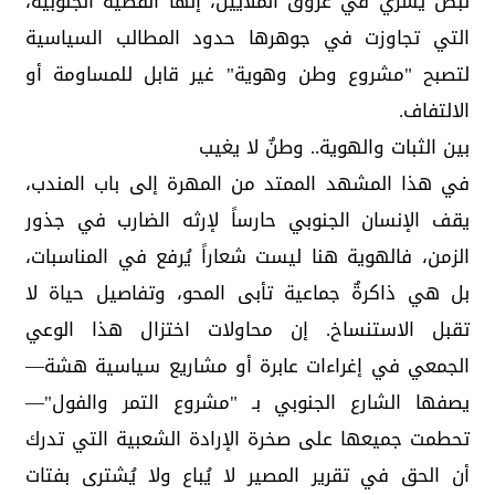
نبضٌ يسري في عروق الملايين، إنها القضية الجنوبية،
التي تجاوزت في جوهرها حدود المطالب السياسية
لتصبح "مشروع وطن وهوية" غير قابل للمساومة أو
الالتفاف.
بين الثبات والهوية.. وطنٌ لا يغيب
في هذا المشهد الممتد من المهرة إلى باب المندب،
يقف الإنسان الجنوبي حارساً لإرثه الضارب في جذور
الزمن، فالهوية هنا ليست شعاراً يُرفع في المناسبات،
بل هي ذاكرةٌ جماعية تأبى المحو، وتفاصيل حياة لا
تقبل الاستنساخ. إن محاولات اختزال هذا الوعي
الجمعي في إغراءات عابرة أو مشاريع سياسية هشة—
يصفها الشارع الجنوبي بـ "مشروع التمر والفول"—
تحطمت جميعها على صخرة الإرادة الشعبية التي تدرك
أن الحق في تقرير المصير لا يُباع ولا يُشترى بفتات