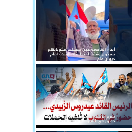
أبناء العاصمة عدن بمختلف مكوناتهم
ينفذون وقفة احتجاجية حاشدة أمام
ديوان عام
تقريرالرئيس القائد عيدروس الزُبيدي...
حضورٌ في القلوب لا تُلغيه الحملات