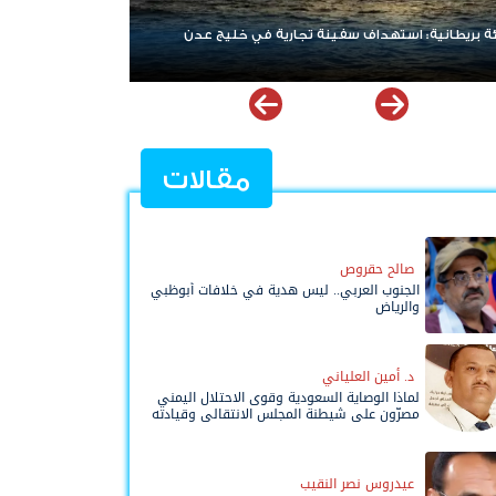
 بريطانية: استهداف سفينة تجارية في خليج عدن
نتنياهو يرفض الان
أمريكية
مقالات
صالح حقروص
الجنوب العربي.. ليس هدية في خلافات أبوظبي
والرياض
د. أمين العلياني
لماذا الوصاية السعودية وقوى الاحتلال اليمني
مصرّون على شيطنة المجلس الانتقالي وقيادته
المفوضة وحواضنه الشعبية؟
عيدروس نصر النقيب