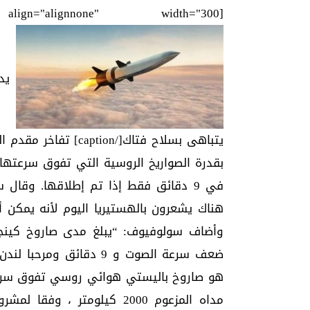
[caption id="attachment_6433" align="alignnone" width="300"]
يتباهى بسلاح فتاك[/n
بقدرة الصواريخ الروسية التي تفوق سرعته
في 9 دقائق فقط إذا تم إطلاقها. وقا
هو صاروخ باليستي هوائي روسي تفوق سرع
مداه المزعوم 2000 كيلومتر ،