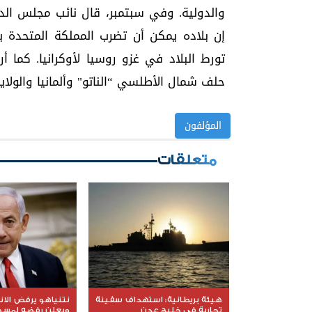
والدولية. وفي سبتمبر، قال نائب مجلس الد
إن بلاده يمكن أن تضرب المملكة المتحدة با
تورط البلاد في غزو روسيا لأوكرانيا. كم
حلف شمال الأطلسي “الناتو" وألمانيا والولا
المؤلفون
متعلقات
هيئة بريطانية: استهداف سفينة
نتنياهو يرفض الا
تجارية في خليج عدن
ويعلن رفضه لمسود