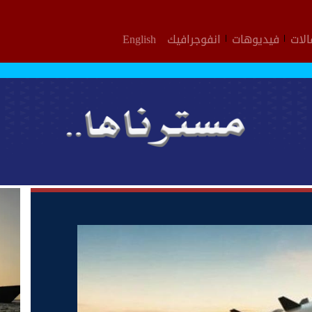
لات
فيديوهات
انفوجرافيك
English