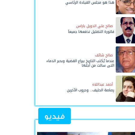
هذا هو مجلس القيادة الرئاسي
صالح علي الدويل باراس
فاتورة التضليل ندفعها جميعاً
صالح شائف
عندما يُكتب التاريخ بيراع القضية وبحبر الدماء
التي سالت من أجلها
أحمد عبداللاه
رصاصة الحليف... وحروب الآخرين
فيديو