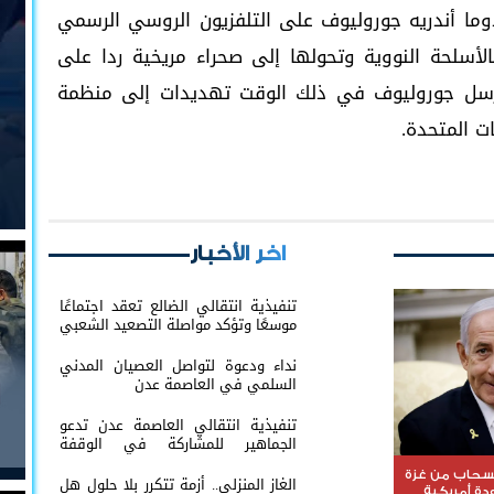
وما أندريه جوروليوف على التلفزيون الروسي الرسمي
لأسلحة النووية وتحولها إلى صحراء مريخية ردا على
ا أرسل جوروليوف في ذلك الوقت تهديدات إلى منظمة
يات المتحدة.
اخر الأخبار
تنفيذية انتقالي الضالع تعقد اجتماعًا
موسعًا وتؤكد مواصلة التصعيد الشعبي
نداء ودعوة لتواصل العصيان المدني
السلمي في العاصمة عدن
تنفيذية انتقالي العاصمة عدن تدعو
الجماهير للمشاركة في الوقفة
التضامنية مع المعتقل البطل معين
المقرحي
نسحاب من غزة
الغاز المنزلي.. أزمة تتكرر بلا حلول هل
ة أمريكية