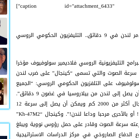
يدمر لندن في 9 دقائق.. التليفزيون الحكومي الروسي
captio] تفاخر مقدم البرامج التليفزيونية الروسي فلاديمير سولوفيوف مؤخرا
ا سرعة الصوت والتي تسمى “كينجال” على ضرب لندن
ل سولوفيوف على التلفزيون الحكومي الروسي: “الجميع
هناك يشعرون بالهستيريا اليوم لأنه يمكن أن يصل إلى لندن من بيلاروسيا في غضون 9 دقائق”.
وأضاف سولوفيوف: “يبلغ مدى صاروخ كينجال أكثر من 2000 كم ويمكن أن يصل إلى سرعة 12
ضعف سرعة الصوت و 9 دقائق ومرحبا لندن! أو بالأحرى مرحبا وداعا لندن!”. وكينجال “Kh-47M2”
ته سرعة الصوت وقادر على حمل رؤوس نووية ويبلغ
 وفقا لمشروع الدفاع الصاروخي في مركز الدراسات الاستراتيجية