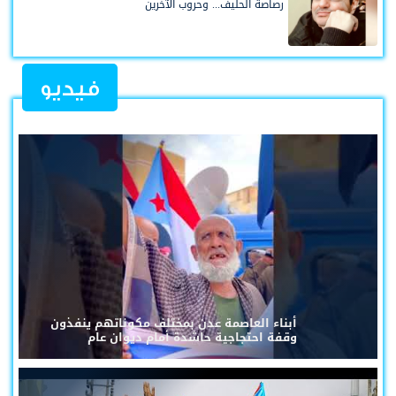
رصاصة الحليف... وحروب الآخرين
فيديو
أبناء العاصمة عدن بمختلف مكوناتهم ينفذون
وقفة احتجاجية حاشدة أمام ديوان عام