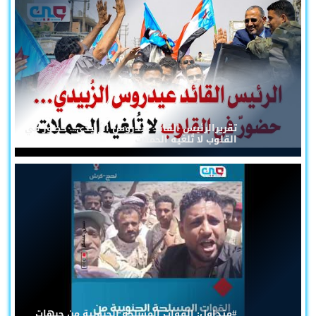
تقريرالرئيس القائد عيدروس الزُبيدي... حضورٌ في
القلوب لا تُلغيه الحملات
#متداول: القوات المسلحة الجنوبية من جبهات