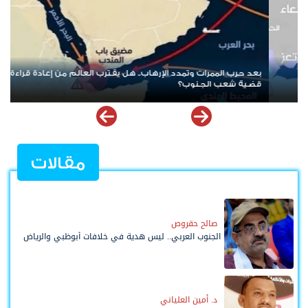
عندما تُباع القضايا الوطنية بالمناصب... كيف يقود الارتهان للخارج إلى
السقوط
مقالات
صالح حقروص
الجنوب العربي.. ليس هدية في خلافات أبوظبي والرياض
د. أمين العلياني