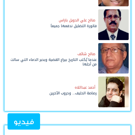
صالح علي الدويل باراس
فاتورة التضليل ندفعها جميعاً
صالح شائف
عندما يُكتب التاريخ بيراع القضية وبحبر الدماء التي سالت
من أجلها
أحمد عبداللاه
رصاصة الحليف... وحروب الآخرين
فيديو