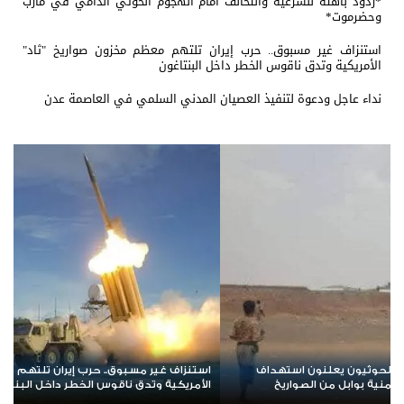
*ردود باهتة للشرعية والتحالف أمام الهجوم الحوثي الدامي في مأرب
وحضرموت*
استنزاف غير مسبوق.. حرب إيران تلتهم معظم مخزون صواريخ "ثاد"
الأمريكية وتدق ناقوس الخطر داخل البنتاغون
نداء عاجل ودعوة لتنفيذ العصيان المدني السلمي في العاصمة عدن
واريخ "ثاد"
هرمز على أعتاب مرحلة جديدة.. تفاهمات إيرانية–عُمانية تع
خريطة الملاحة في المضيق