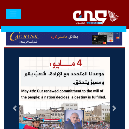
السابق
التالى