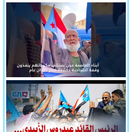
أبناء العاصمة عدن بمختلف مكوناتهم ينفذون
وقفة احتجاجية حاشدة أمام ديوان عام