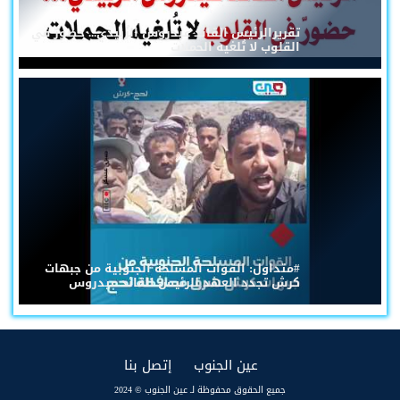
تقريرالرئيس القائد عيدروس الزُبيدي... حضورٌ في
القلوب لا تُلغيه الحملات
#متداول: القوات المسلحة الجنوبية من جبهات
كرش تجدد العهد للرئيس القائد عيدروس
(current)
(current)
عين الجنوب
إتصل بنا
جميع الحقوق محفوظة لـ عين الجنوب © 2024