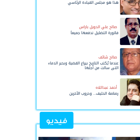
هذا هو مجلس القيادة الرئاسي
صالح علي الدويل باراس
فاتورة التضليل ندفعها جميعاً
صالح شائف
عندما يُكتب التاريخ بيراع القضية وبحبر الدماء
التي سالت من أجلها
أحمد عبداللاه
رصاصة الحليف... وحروب الآخرين
فيديو