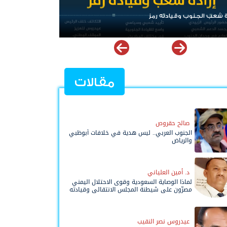
ز
الرئيس عيدروس الزُبيدي.. نبض الجنوب ورمز إرا
مقالات
صالح حقروص
الجنوب العربي.. ليس هدية في خلافات أبوظبي
والرياض
د. أمين العلياني
لماذا الوصاية السعودية وقوى الاحتلال اليمني
مصرّون على شيطنة المجلس الانتقالي وقيادته
المفوضة وحواضنه الشعبية؟
عيدروس نصر النقيب