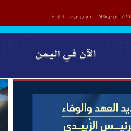
لات
فيديوهات
انفوجرافيك
English