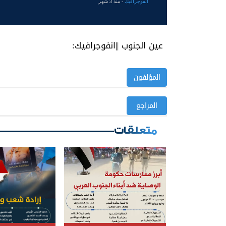
انفوجرافيك
- منذ 3 شهر
عين الجنوب ||انفوجرافيك:
المؤلفون
المراجع
متعلقات