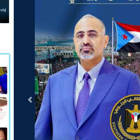
إرادة شعب الجنوب وقيادته رم
التالى