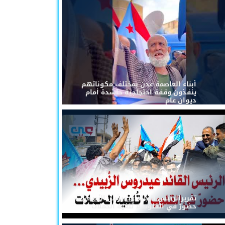
أبناء العاصمة عدن بمختلف مكوناتهم
ينفذون وقفة احتجاجية حاشدة أمام
ديوان عام
تقريرالرئيس القائد عيدروس الزُبيدي...
حضورٌ في القلوب لا تُلغيه الحملات