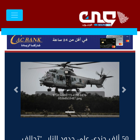
السابق
التالى
97503ede-0773-4198-847b-
0f58e8b59487.jpeg
50 ألف جندي على حدود النار.. "تحالف