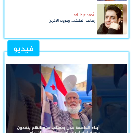
أحمد عبداللاه
رصاصة الحليف... وحروب الآخرين
فيديو
أبناء العاصمة عدن بمختلف مكوناتهم ينفذون
وقفة احتجاجية حاشدة أمام ديوان عام