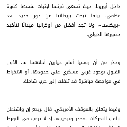
داخل أوروبا، حيث تسعى فرنسا لإثبات نفسها كقوة
عظمى، بينما تبحث بريطانيا عن دور جديد بعد
«بريكست»، ولا تجد أفضل من أوكرانيا ميدانًا لتأكيد
حضورها الدولي.
وحذر من أن روسيا أمام خيارين أحلاهما مر، الأول
القبول بوجود غربي عسكري على حدودها، أو الانخراط
في مواجهة مباشرة قد تنفلت إلى حرب شاملة.
وفيما يتعلق بالموقف الأمريكي، قال بريجع إن واشنطن
تراقب التحركات بـ«حذر وترحيب»، إذ لا ترغب في التورط