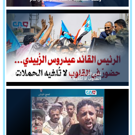
تقريرالرئيس القائد عيدروس الزُبيدي... حضورٌ في
القلوب لا تُلغيه الحملات