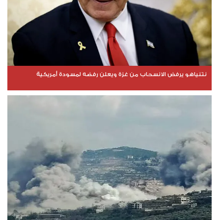
نتنياهو يرفض الانسحاب من غزة ويعلن رفضه لمسودة أمريكية