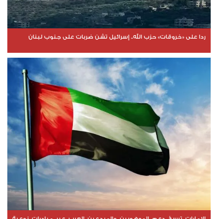
ردا على «خروقات» حزب الله.. إسرائيل تشن ضربات على جنوب لبنان
الإمارات ترسخ دعم الموهوبين والمبدعين العرب عبر مبادرات نوعية