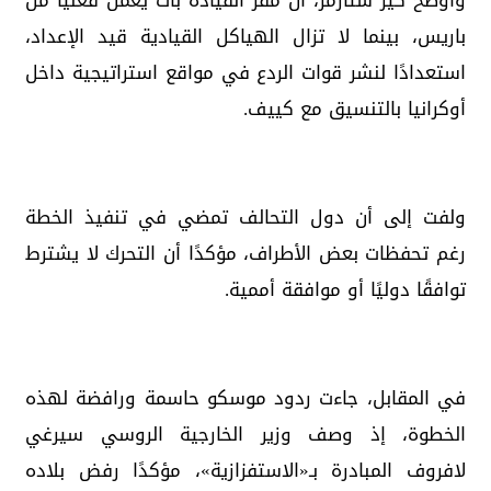
وأوضح كير ستارمر، أن مقر القيادة بات يعمل فعليًا من
باريس، بينما لا تزال الهياكل القيادية قيد الإعداد،
استعدادًا لنشر قوات الردع في مواقع استراتيجية داخل
أوكرانيا بالتنسيق مع كييف.
ولفت إلى أن دول التحالف تمضي في تنفيذ الخطة
رغم تحفظات بعض الأطراف، مؤكدًا أن التحرك لا يشترط
توافقًا دوليًا أو موافقة أممية.
في المقابل، جاءت ردود موسكو حاسمة ورافضة لهذه
الخطوة، إذ وصف وزير الخارجية الروسي سيرغي
لافروف المبادرة بـ«الاستفزازية»، مؤكدًا رفض بلاده