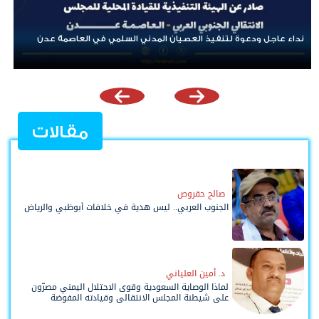
بن لسود: الفارق بين حادثتي الخشعة والرويك يعكس تميز العقيدة
القتالية والثبات المعنوي للقوات الجنوبية
مقالات
صالح حقروص
الجنوب العربي.. ليس هدية في خلافات أبوظبي والرياض
د. أمين العلياني
لماذا الوصاية السعودية وقوى الاحتلال اليمني مصرّون
على شيطنة المجلس الانتقالي وقيادته المفوضة
وحواضنه الشعبية؟