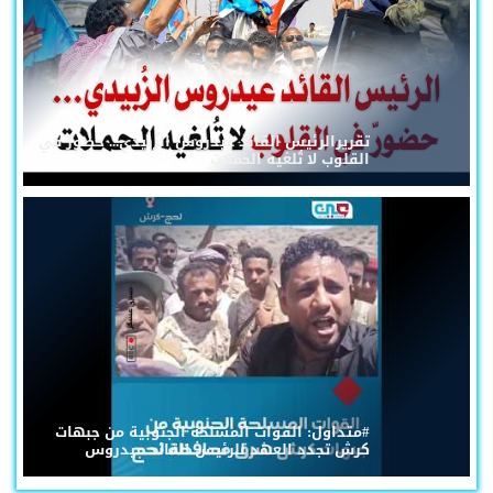
تقريرالرئيس القائد عيدروس الزُبيدي... حضورٌ في
القلوب لا تُلغيه الحملات
#متداول: القوات المسلحة الجنوبية من جبهات
كرش تجدد العهد للرئيس القائد عيدروس