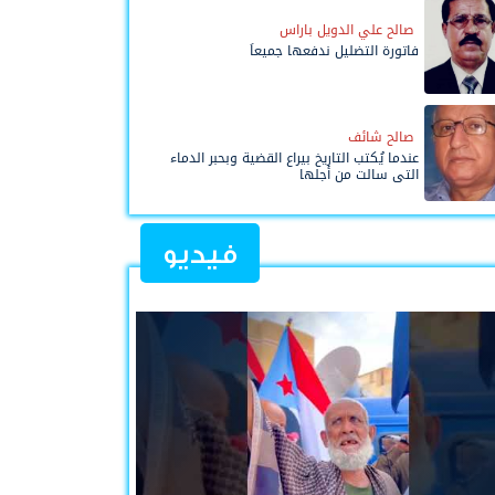
صالح علي الدويل باراس
فاتورة التضليل ندفعها جميعاً
صالح شائف
عندما يُكتب التاريخ بيراع القضية وبحبر الدماء
التي سالت من أجلها
فيديو