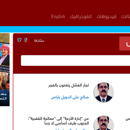
لات
فيديوهات
انفوجرافيك
English
مشاركة
س
تجار الفشل يتغنون بالفجر
مسير
صالح علي الدويل باراس
التص
عن
من “إدارة الأزمة” إلى “معالجة القضية”:
الجنوب طرف أساسي لا بنداً
صالح علي الدويل باراس