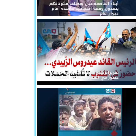
أبناء العاصمة عدن بمختلف مكوناتهم
ينفذون وقفة احتجاجية حاشدة أمام
ديوان عام
تقريرالرئيس القائد عيدروس الزُبيدي...
حضورٌ في القلوب لا تُلغيه الحملات