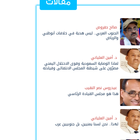
مقالات
صالح حقروص
الجنوب العربي.. ليس هدية في خلافات أبوظبي
والرياض
د. أمين العلياني
لماذا الوصاية السعودية وقوى الاحتلال اليمني
مصرّون على شيطنة المجلس الانتقالي وقيادته
المفوضة وحواضنه الشعبية؟
عيدروس نصر النقيب
هذا هو مجلس القيادة الرئاسي
د. أمين العلياني
لهذا.. نحن لسنا يمنيين، بل جنوبيين عرب