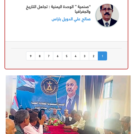
“صنمية ” الوحدة اليمنية : تجاهل التاريخ
والجغرافيا
صالح علي الدويل باراس
9
8
7
6
5
4
3
2
1