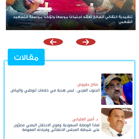
نداء ودعوة لتواصل العصيان المدني السلمي في العاصمة عدن
مقالات
صالح حقروص
الجنوب العربي.. ليس هدية في خلافات أبوظبي والرياض
د. أمين العلياني
لماذا الوصاية السعودية وقوى الاحتلال اليمني مصرّون
على شيطنة المجلس الانتقالي وقيادته المفوضة
وحواضنه الشعبية؟