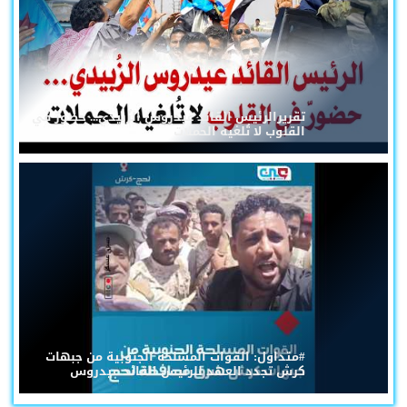
تقريرالرئيس القائد عيدروس الزُبيدي... حضورٌ في
القلوب لا تُلغيه الحملات
#متداول: القوات المسلحة الجنوبية من جبهات
كرش تجدد العهد للرئيس القائد عيدروس