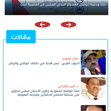
دعوة لتواصل العصيان المدني السلمي في العاصمة عدن
تنفيذية انت
التضامنية 
مقالات
صالح حقروص
الجنوب العربي.. ليس هدية في خلافات أبوظبي والرياض
د. أمين العلياني
لماذا الوصاية السعودية وقوى الاحتلال اليمني مصرّون
على شيطنة المجلس الانتقالي وقيادته المفوضة
وحواضنه الشعبية؟