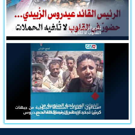
تقريرالرئيس القائد عيدروس الزُبيدي... حضورٌ في
القلوب لا تُلغيه الحملات
#متداول: القوات المسلحة الجنوبية من جبهات
كرش تجدد العهد للرئيس القائد عيدروس