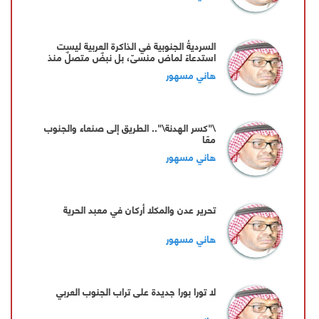
السرديةُ الجنوبية في الذاكرة العربية ليست
استدعاءً لماضٍ منسيّ، بل نبضٌ متصلٌ منذ
الأحقاف الأولى
هاني مسهور
\"كسر الهدنة\".. الطريق إلى صنعاء والجنوب
معًا
هاني مسهور
تحرير عدن والمكلا أركان في معبد الحرية
هاني مسهور
لا تورا بورا جديدة على تراب الجنوب العربي