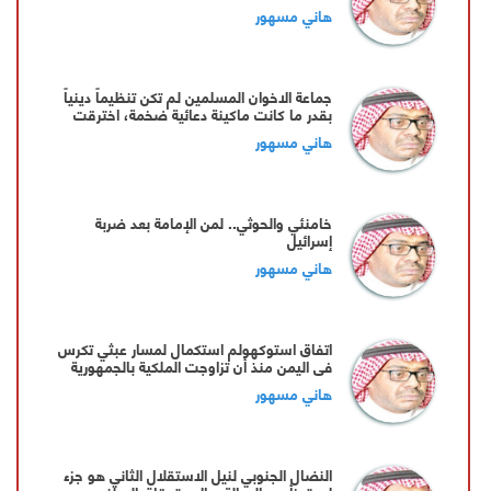
هاني مسهور
جماعة الاخوان المسلمين لم تكن تنظيماً دينياً
بقدر ما كانت ماكينة دعائية ضخمة، اخترقت
التعليم والاعلام
هاني مسهور
خامنئي والحوثي.. لمن الإمامة بعد ضربة
إسرائيل
هاني مسهور
اتفاق استوكهولم استكمال لمسار عبثي تكرس
في اليمن منذ أن تزاوجت الملكية بالجمهورية
في زواج سياسي غير مشروع
هاني مسهور
النضال الجنوبي لنيل الاستقلال الثاني هو جزء