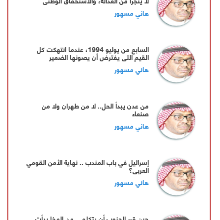
لا يتجزأ من العدالة، والاستحقاق الوطني
هاني مسهور
السابع من يوليو 1994، عندما انتهكت كل
القيم التي يفترض أن يصونها الضمير
الإنساني
هاني مسهور
من عدن يبدأ الحل.. لا من طهران ولا من
صنعاء
هاني مسهور
إسرائيل في باب المندب .. نهاية الأمن القومي
العربي؟
هاني مسهور
حين قرر الجنوب أن يتكلم... من المخا بدأت