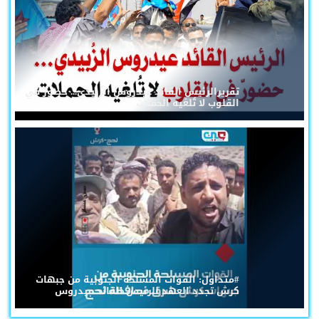
تقريرالرئيس القائد عيدروس الزُبيدي... حضورٌ في
القلوب لا تُلغيه الحملات
#متداول: القوات المسلحة الجنوبية من جبهات
كرش تجدد العهد للرئيس القائد عيدروس