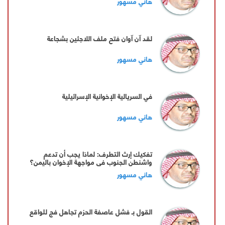
هاني مسهور
لقد آن آوان فتح ملف اللاجئين بشجاعة
هاني مسهور
في السريالية الإخوانية الإسرائيلية
هاني مسهور
تفكيك إرث التطرف: لماذا يجب أن تدعم
واشنطن الجنوب في مواجهة الإخوان باليمن؟
\"
هاني مسهور
‏القول بـ فشل عاصفة الحزم تجاهل فج للواقع