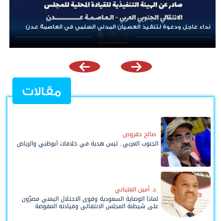
بن لسود: الفارق بين حادثتي الخشعة والرويك يعكس تميز العقيدة
القتالية والثبات المعنوي للقوات الجنوبية
مقالات
صالح حقروص
الجنوب العربي.. ليس هدية في خلافات أبوظبي والرياض
د. أمين العلياني
لماذا الوصاية السعودية وقوى الاحتلال اليمني مصرّون
على شيطنة المجلس الانتقالي وقيادته المفوضة
وحواضنه الشعبية؟