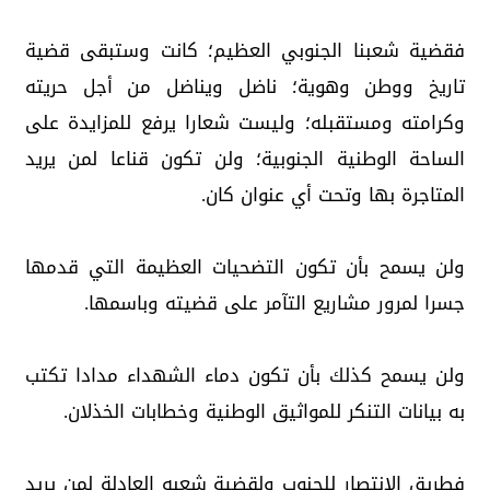
فقضية شعبنا الجنوبي العظيم؛ كانت وستبقى قضية
تاريخ ووطن وهوية؛ ناضل ويناضل من أجل حريته
وكرامته ومستقبله؛ وليست شعارا يرفع للمزايدة على
الساحة الوطنية الجنوبية؛ ولن تكون قناعا لمن يريد
المتاجرة بها وتحت أي عنوان كان.
ولن يسمح بأن تكون التضحيات العظيمة التي قدمها
جسرا لمرور مشاريع التآمر على قضيته وباسمها.
ولن يسمح كذلك بأن تكون دماء الشهداء مدادا تكتب
به بيانات التنكر للمواثيق الوطنية وخطابات الخذلان.
فطريق الانتصار للجنوب ولقضية شعبه العادلة لمن يريد