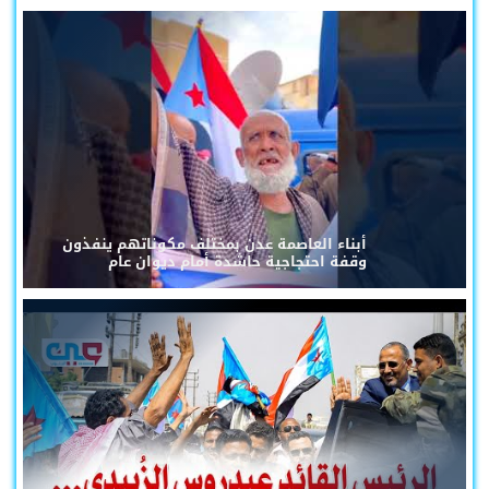
أبناء العاصمة عدن بمختلف مكوناتهم ينفذون
وقفة احتجاجية حاشدة أمام ديوان عام