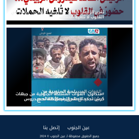
تقريرالرئيس القائد عيدروس الزُبيدي... حضورٌ في
القلوب لا تُلغيه الحملات
#متداول: القوات المسلحة الجنوبية من جبهات
كرش تجدد العهد للرئيس القائد عيدروس
(current)
(current)
عين الجنوب
إتصل بنا
جميع الحقوق محفوظة لـ عين الجنوب © 2024