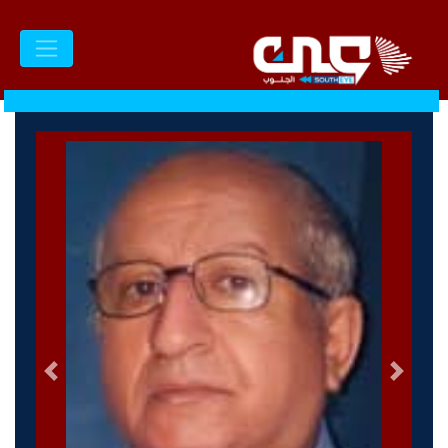
السابق
التالى