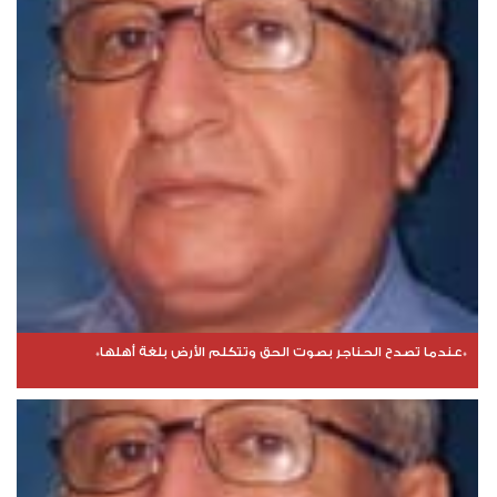
*عندما تصدح الحناجر بصوت الحق وتتكلم الأرض بلغة أهلها*