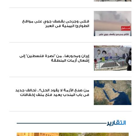
قتلى وجرحى بقصف جوي على مواقع
الطوارئ اليمنية في العبر
إيران ومحورها.. من "نصرة فلسطين" إلى
إشعال أزمات المنطقة
من صنع الأزمة لا يقود الحل؟.. تحالف جديد
في باب المندب يعيد فتح ملف إخفاقات
التحالف العربي في اليمن
التقارير