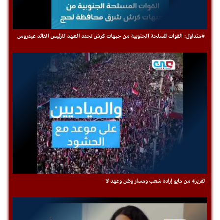
#متداول: القوات المسلحة الجنوبية من جبهات كرش تجدد العهد للرئيس القائد عيدروس
تقرير4 من مايو إرادة شعب ومسار وطن وعهد لا