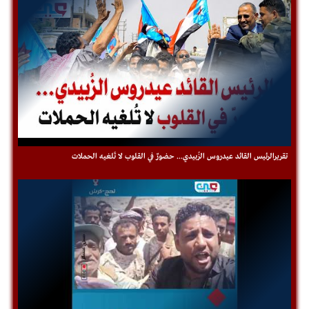
تقريرالرئيس القائد عيدروس الزُبيدي... حضورٌ في القلوب لا تُلغيه الحملات