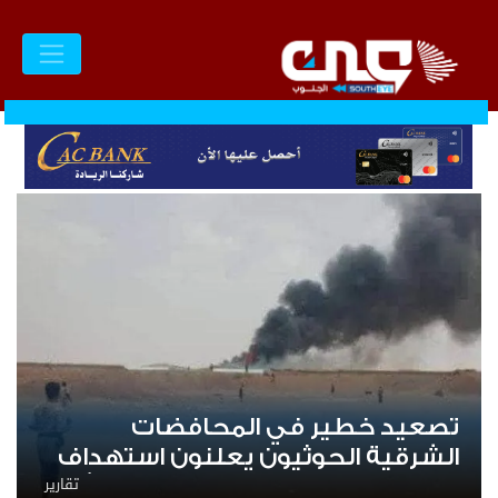
تصعيد خطير في المحافضات
الشرقية الحوثيون يعلنون استهداف
تقارير
مواقع عسكرية في حضرموت ومأرب