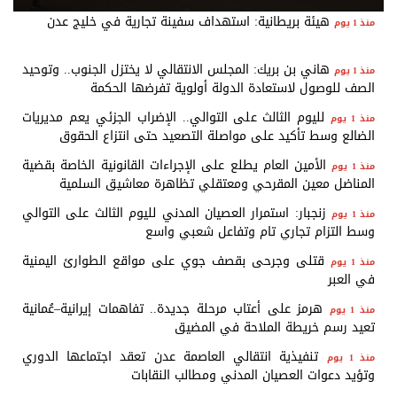
اليمنية بوابل من الصواريخ والطائرات
هيئة بريطانية: استهداف سفينة تجارية في خليج عدن
منذ 1 يوم
المسيّرة
هاني بن بريك: المجلس الانتقالي لا يختزل الجنوب.. وتوحيد
منذ 1 يوم
الصف للوصول لاستعادة الدولة أولوية تفرضها الحكمة
لليوم الثالث على التوالي.. الإضراب الجزئي يعم مديريات
منذ 1 يوم
الضالع وسط تأكيد على مواصلة التصعيد حتى انتزاع الحقوق
الأمين العام يطلع على الإجراءات القانونية الخاصة بقضية
منذ 1 يوم
المناضل معين المقرحي ومعتقلي تظاهرة معاشيق السلمية
زنجبار: استمرار العصيان المدني لليوم الثالث على التوالي
منذ 1 يوم
وسط التزام تجاري تام وتفاعل شعبي واسع
قتلى وجرحى بقصف جوي على مواقع الطوارئ اليمنية
منذ 1 يوم
في العبر
هرمز على أعتاب مرحلة جديدة.. تفاهمات إيرانية–عُمانية
منذ 1 يوم
تعيد رسم خريطة الملاحة في المضيق
تنفيذية انتقالي العاصمة عدن تعقد اجتماعها الدوري
منذ 1 يوم
وتؤيد دعوات العصيان المدني ومطالب النقابات