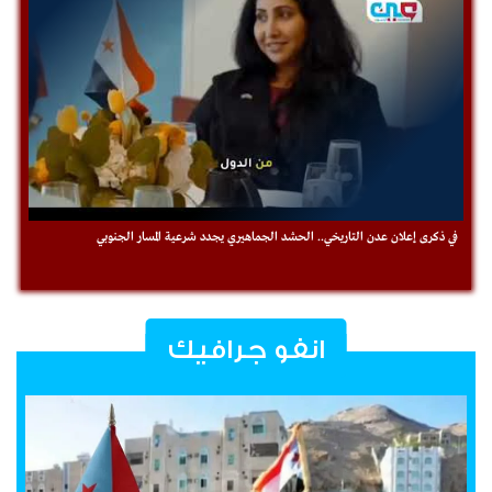
في ذكرى ‎إعلان عدن التاريخي.. الحشد الجماهيري يجدد شرعية المسار الجنوبي
انفو جرافيك