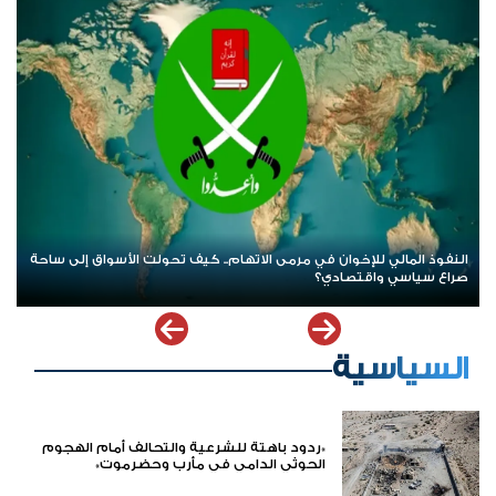
«الخزانة» الأميركية تدعم الين الياباني بـ10 مليارات دولار
السياسية
*ردود باهتة للشرعية والتحالف أمام الهجوم
الحوثي الدامي في مأرب وحضرموت*