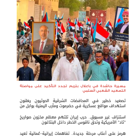
مسيرة حاشدة في باعلال بتريم تجدد التأكيد على مواصلة
التصعيد الشعبي السلمي
تصعيد خطير في المحافضات الشرقية الحوثيون يعلنون
استهداف مواقع عسكرية في حضرموت ومأرب اليمنية بوابل من
الصواريخ والطائرات المسيّرة
استنزاف غير مسبوق.. حرب إيران تلتهم معظم مخزون صواريخ
"ثاد" الأمريكية وتدق ناقوس الخطر داخل البنتاغون
هرمز على أعتاب مرحلة جديدة.. تفاهمات إيرانية–عُمانية تعيد