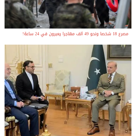
مصرع 18 شخصا ونحو 49 ألف مهاجرا يعبرون في 24 ساعة!