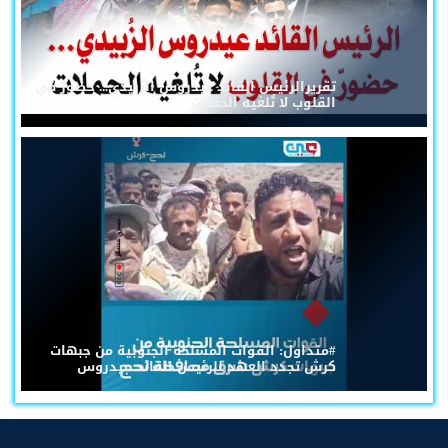
تقريرالرئيس القائد عيدروس الزُبيدي... حضورٌ في
القلوب لا تُلغيه الحملات
#متداول: القوات المسلحة الجنوبية من جبهات
كرش تجدد العهد للرئيس القائد عيدروس