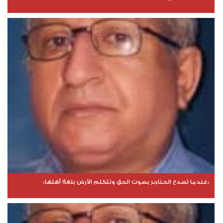
*عندما تصدح الحناجر بصوت الحق وتتكلم الأرض بلغة أهلها*