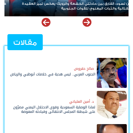
يطانية: استهداف سفينة تجارية في خليج عدن
هاني بن بريك:
للوصول لاستع
مقالات
صالح حقروص
الجنوب العربي.. ليس هدية في خلافات أبوظبي والرياض
د. أمين العلياني
لماذا الوصاية السعودية وقوى الاحتلال اليمني مصرّون
على شيطنة المجلس الانتقالي وقيادته المفوضة
وحواضنه الشعبية؟