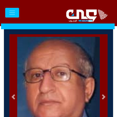
السابق
التالى