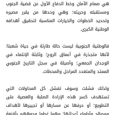
هي صمام الأمان وخط الدفاع الأول عن قضية الجنوب
ومستقبله وحريته؛ وهي وحدها من يقرر مصيره
وتحديد الخطوات والخيارات المناسبة لتحقيق أهدافه
الوطنية الكبرى.
فالوطنية الجنوبية ليست حالة طارئة في حياة شعبنا؛
لأنها متجذرة في أعماق الروح؛ وثابتة الإنتماء في
الوجدان الجمعي؛ وأصيلة في سجل التاريخ الجنوبي
الممتد والمتعدد المراحل والمحطات.
ولذلك فشلت وسوف تفشل كل المحاولات التي
تستهدف كسر هذه الإرادة الصلبة والعصية على
التطويع؛ أو حرفها عن مسارها أو تجييرها لأهداف
ومصالح وأطماع أعدائها؛ مهما غطوا وجوههم بأقنعة