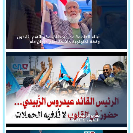
أبناء العاصمة عدن بمختلف مكوناتهم ينفذون
وقفة احتجاجية حاشدة أمام ديوان عام
تقريرالرئيس القائد عيدروس الزُبيدي... حضورٌ في
القلوب لا تُلغيه الحملات