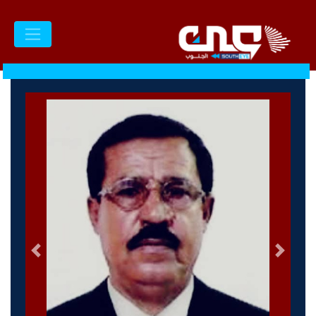
السابق
التالى