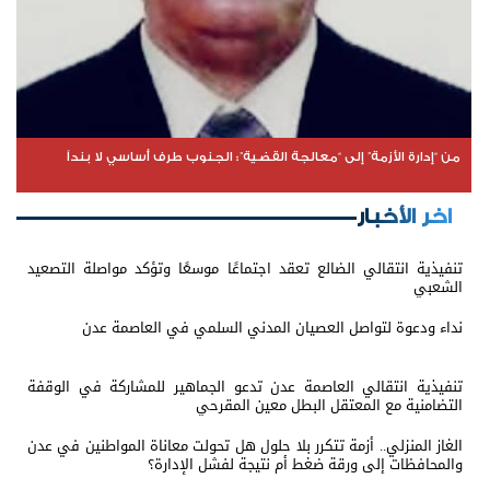
من “إدارة الأزمة” إلى “معالجة القضية”: الجنوب طرف أساسي لا بنداً
اخر الأخبار
تنفيذية انتقالي الضالع تعقد اجتماعًا موسعًا وتؤكد مواصلة التصعيد
الشعبي
نداء ودعوة لتواصل العصيان المدني السلمي في العاصمة عدن
تنفيذية انتقالي العاصمة عدن تدعو الجماهير للمشاركة في الوقفة
التضامنية مع المعتقل البطل معين المقرحي
الغاز المنزلي.. أزمة تتكرر بلا حلول هل تحولت معاناة المواطنين في عدن
والمحافظات إلى ورقة ضغط أم نتيجة لفشل الإدارة؟