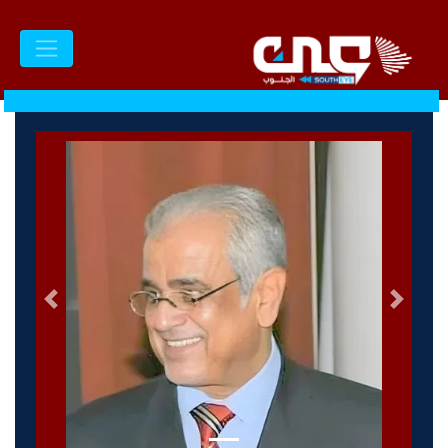
السابق
التالى