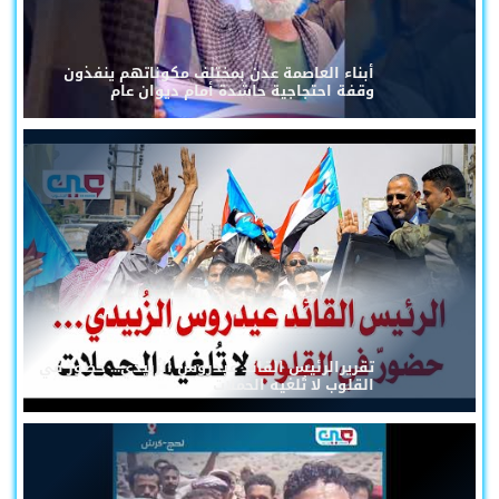
أبناء العاصمة عدن بمختلف مكوناتهم ينفذون
وقفة احتجاجية حاشدة أمام ديوان عام
تقريرالرئيس القائد عيدروس الزُبيدي... حضورٌ في
القلوب لا تُلغيه الحملات