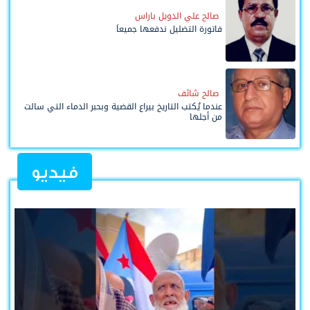
صالح علي الدويل باراس
فاتورة التضليل ندفعها جميعاً
صالح شائف
عندما يُكتب التاريخ بيراع القضية وبحبر الدماء التي سالت
من أجلها
فيديو