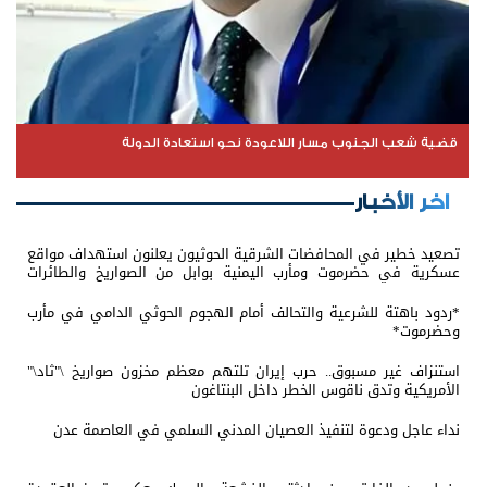
قضية شعب الجنوب مسار اللاعودة نحو استعادة الدولة
اخر الأخبار
تصعيد خطير في المحافضات الشرقية الحوثيون يعلنون استهداف مواقع
عسكرية في حضرموت ومأرب اليمنية بوابل من الصواريخ والطائرات
المسيّرة
*ردود باهتة للشرعية والتحالف أمام الهجوم الحوثي الدامي في مأرب
وحضرموت*
استنزاف غير مسبوق.. حرب إيران تلتهم معظم مخزون صواريخ \"ثاد\"
الأمريكية وتدق ناقوس الخطر داخل البنتاغون
نداء عاجل ودعوة لتنفيذ العصيان المدني السلمي في العاصمة عدن