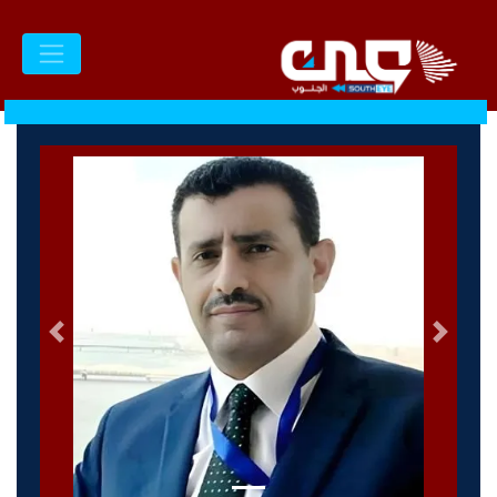
السابق
التالى