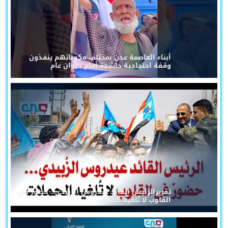
أبناء العاصمة عدن بمختلف مكوناتهم ينفذون
وقفة احتجاجية حاشدة أمام ديوان عام
تقريرالرئيس القائد عيدروس الزُبيدي... حضورٌ في
القلوب لا تُلغيه الحملات