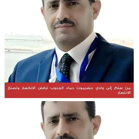
من سناح إلى وادي حضرموت دماء الجنوب ترفض الانكسار وتصنع
الانتصار