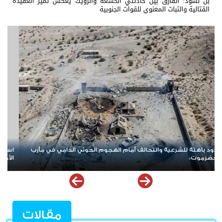
بن لسود: الفارق بين حادثتي الخشعة والرويك يعكس تميز العقيدة
القتالية والثبات المعنوي للقوات الجنوبية
استنزاف غير مسبوق.. حرب إيران تلتهم معظم مخزون صواريخ \"ثاد\"
الأمريكية وتدق ناقوس الخطر داخل البنتاغون
مقالات