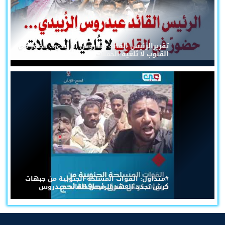
تقريرالرئيس القائد عيدروس الزُبيدي... حضورٌ في
القلوب لا تُلغيه الحملات
#متداول: القوات المسلحة الجنوبية من جبهات
كرش تجدد العهد للرئيس القائد عيدروس