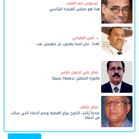
عيدروس نصر النقيب
هذا هو مجلس القيادة الرئاسي
د. أمين العلياني
لهذا.. نحن لسنا يمنيين، بل جنوبيين عرب
صالح علي الدويل باراس
فاتورة التضليل ندفعها جميعاً
صالح شائف
عندما يُكتب التاريخ بيراع القضية وبحبر الدماء التي سالت
من أجلها