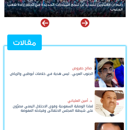
رغم ان العناوين تتبدل.. لن تنجح المبادرات الجديدة في تجاوز إرادة شعب
الجنوب
مقالات
صالح حقروص
الجنوب العربي.. ليس هدية في خلافات أبوظبي والرياض
د. أمين العلياني
لماذا الوصاية السعودية وقوى الاحتلال اليمني مصرّون
على شيطنة المجلس الانتقالي وقيادته المفوضة
وحواضنه الشعبية؟