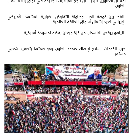
رغم ان العناوين تتبدل.. لن تنجح المبادرات الجديدة في تجاوز إرادة شعب
الجنوب
النفط بين فوهة الحرب وطاولة التفاوض.. ضبابية المشهد الأمريكي
الإيراني تعيد إشعال أسواق الطاقة العالمية
نتنياهو يرفض الانسحاب من غزة ويعلن رفضه لمسودة أمريكية
حرب الخدمات.. سلاح لإنهاك صمود الجنوب ومواجهتها بتصعيد شعبي
مستمر