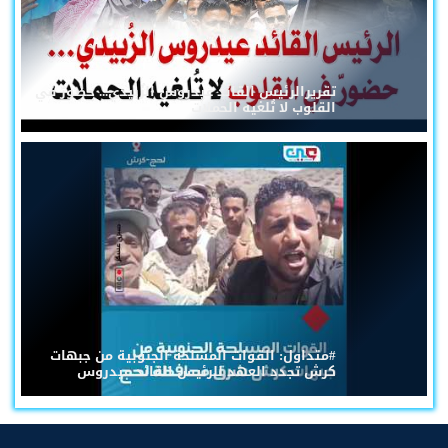
تقريرالرئيس القائد عيدروس الزُبيدي... حضورٌ في
القلوب لا تُلغيه الحملات
#متداول: القوات المسلحة الجنوبية من جبهات
كرش تجدد العهد للرئيس القائد عيدروس