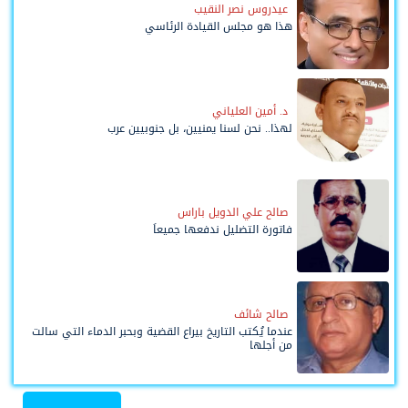
عيدروس نصر النقيب
هذا هو مجلس القيادة الرئاسي
د. أمين العلياني
لهذا.. نحن لسنا يمنيين، بل جنوبيين عرب
صالح علي الدويل باراس
فاتورة التضليل ندفعها جميعاً
صالح شائف
عندما يُكتب التاريخ بيراع القضية وبحبر الدماء التي سالت
من أجلها