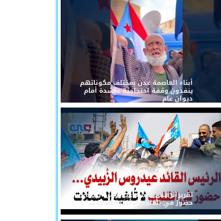
أبناء العاصمة عدن بمختلف مكوناتهم
ينفذون وقفة احتجاجية حاشدة أمام
ديوان عام
تقريرالرئيس القائد عيدروس الزُبيدي...
حضورٌ في القلوب لا تُلغيه الحملات