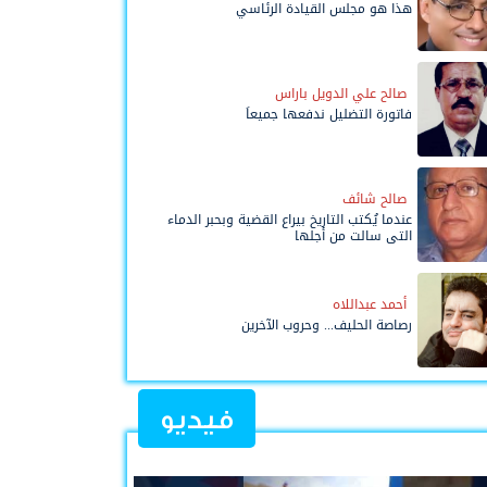
هذا هو مجلس القيادة الرئاسي
صالح علي الدويل باراس
فاتورة التضليل ندفعها جميعاً
صالح شائف
عندما يُكتب التاريخ بيراع القضية وبحبر الدماء
التي سالت من أجلها
أحمد عبداللاه
رصاصة الحليف... وحروب الآخرين
فيديو