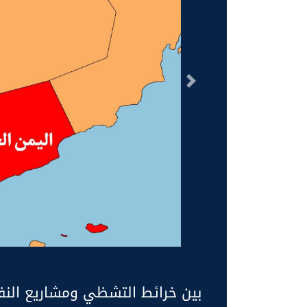
السابق
بين خرائط التشظي ومشاريع النفوذ.