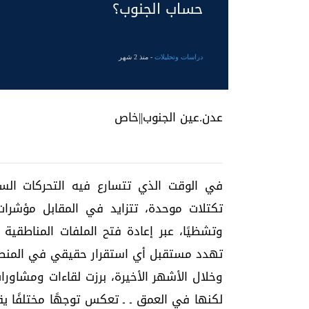
حساب الجنوب؟
دراسات وتحليلات
- منذ 2 شهر
عدن.عين الجنوب||خاص
في الوقت الذي تتسارع فيه التحركات السي
تكتلات موحدة، تتزايد في المقابل مؤشرات
وتشظيًا، عبر إعادة فتح الملفات المناطقية
تهدد مستقبل أي استقرار حقيقي في المنط
وخلال الأشهر الأخيرة، برزت لقاءات ومشاور
لكنها في العمق ـ ـ تعكس توجهًا مختلفًا ي