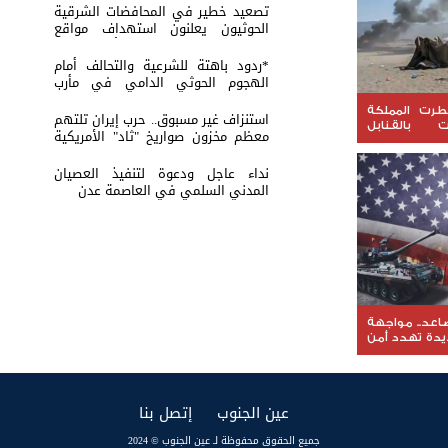
تصعيد خطير في المحافضات الشرقية
الحوثيون يعلنون استهداف مواقع
عسكرية في حضرموت ومأرب اليمنية
بوابل من الصواريخ والطائرات المسيّرة
*ردود باهتة للشرعية والتحالف أمام
الهجوم الحوثي الدامي في مأرب
وحضرموت*
مطرت المملكة
استنزاف غير مسبوق.. حرب إيران تلتهم
بالقنابل
معظم مخزون صواريخ "ثاد" الأمريكية
التهديدات
وتدق ناقوس الخطر داخل البنتاغون
نداء عاجل ودعوة لتنفيذ العصيان
المدني السلمي في العاصمة عدن
اعد.. مواجهة
ديدة تهدد أمن
ر النفط
(current)
(current)
عين الجنوب
إتصل بنا
جميع الحقوق محفوظة لـ عين الجنوب © 2024