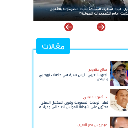
 يعني فرض الحوثيين حصارًا على السعودية؟
مقالات
صالح حقروص
الجنوب العربي.. ليس هدية في خلافات أبوظبي
والرياض
د. أمين العلياني
لماذا الوصاية السعودية وقوى الاحتلال اليمني
مصرّون على شيطنة المجلس الانتقالي وقيادته
المفوضة وحواضنه الشعبية؟
عيدروس نصر النقيب