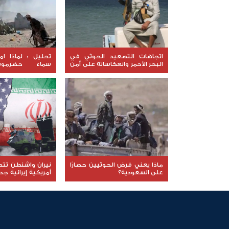
اتجاهات التصعيد الحوثي في
تحليل : لماذا ا
البحر الأحمر وانعكاساته على أمن
سماء حضرموت 
الملاحة في الإقليم
واختفت امام 
الحوثية؟
ماذا يعني فرض الحوثيين حصارًا
نيران واشنطن تتص
على السعودية؟
أمريكية إيرانية ج
الخليج وترفع أسعا