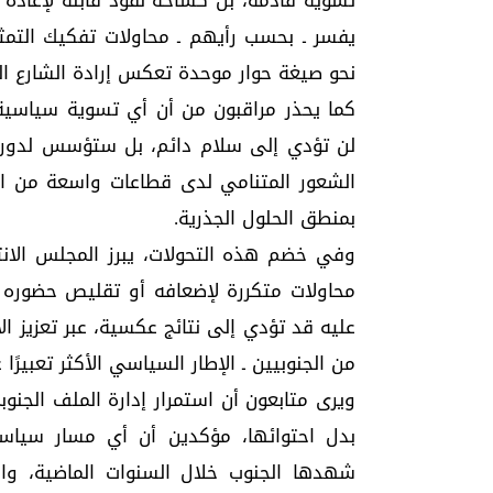
تسوية قادمة، بل كساحة نفوذ قابلة لإعادة
يفسر ـ بحسب رأيهم ـ محاولات تفكيك التمثي
نحو صيغة حوار موحدة تعكس إرادة الشارع ال
كما يحذر مراقبون من أن أي تسوية سياسية 
لن تؤدي إلى سلام دائم، بل ستؤسس لدورات
الشعور المتنامي لدى قطاعات واسعة من الجن
بمنطق الحلول الجذرية.
وفي خضم هذه التحولات، يبرز المجلس الانت
محاولات متكررة لإضعافه أو تقليص حضوره ا
عليه قد تؤدي إلى نتائج عكسية، عبر تعزيز ال
من الجنوبيين ـ الإطار السياسي الأكثر تعبيرً
ويرى متابعون أن استمرار إدارة الملف الجنو
بدل احتوائها، مؤكدين أن أي مسار سياسي
شهدها الجنوب خلال السنوات الماضية، وال