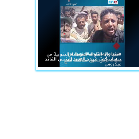
#متداول: القوات المسلحة الجنوبية من
جبهات كرش تجدد العهد للرئيس القائد
عيدروس