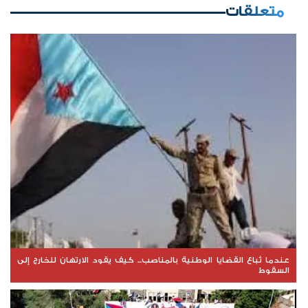
متعلقات
عندما تُباع القضايا الوطنية بالمناصب... كيف يقود الارتهان للخارج إلى
السقوط