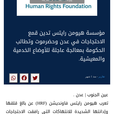
FB_IMG_1781155047839.jpg
مؤسسة هيومن رايتس تدين قمع
الاحتجاجات في عدن وحضرموت وتطالب
الحكومة بمعالجة عاجلة للأوضاع الخدمية
والمعيشية.
تقارير
- منذ 1 شهر
عين الجنوب | عدن .
تعرب هيومن رايتس فاونديشن (HRF) عن بالغ قلقها
وإدانتها الشديدة للانتهاكات التي رافقت الاحتجاجات