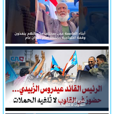
أبناء العاصمة عدن بمختلف مكوناتهم ينفذون
وقفة احتجاجية حاشدة أمام ديوان عام
تقريرالرئيس القائد عيدروس الزُبيدي... حضورٌ في
القلوب لا تُلغيه الحملات