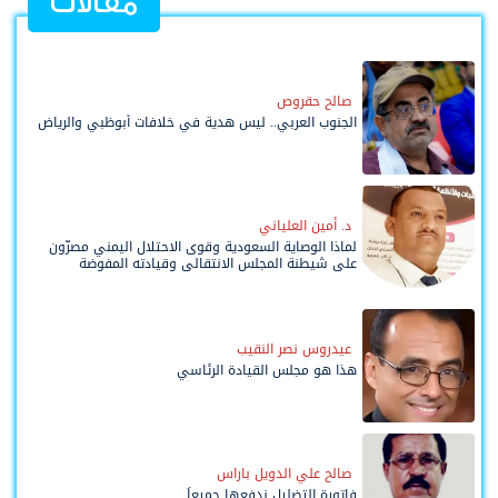
مقالات
صالح حقروص
الجنوب العربي.. ليس هدية في خلافات أبوظبي والرياض
د. أمين العلياني
لماذا الوصاية السعودية وقوى الاحتلال اليمني مصرّون
على شيطنة المجلس الانتقالي وقيادته المفوضة
وحواضنه الشعبية؟
عيدروس نصر النقيب
هذا هو مجلس القيادة الرئاسي
صالح علي الدويل باراس
فاتورة التضليل ندفعها جميعاً