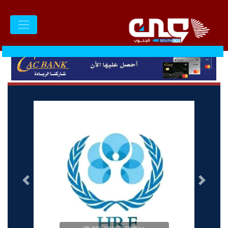
السابق
التالى