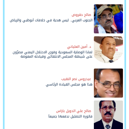
صالح حقروص
الجنوب العربي.. ليس هدية في خلافات أبوظبي والرياض
د. أمين العلياني
لماذا الوصاية السعودية وقوى الاحتلال اليمني مصرّون
على شيطنة المجلس الانتقالي وقيادته المفوضة
وحواضنه الشعبية؟
عيدروس نصر النقيب
هذا هو مجلس القيادة الرئاسي
صالح علي الدويل باراس
فاتورة التضليل ندفعها جميعاً