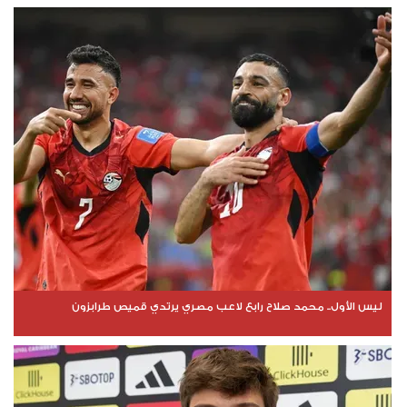
ليس الأول.. محمد صلاح رابع لاعب مصري يرتدي قميص طرابزون