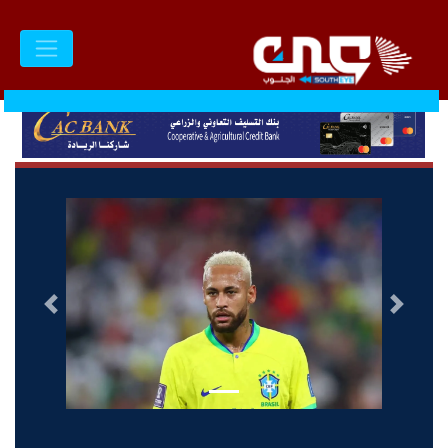
السابق
التالى