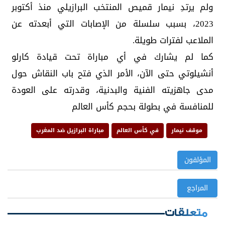
ولم يرتدِ نيمار قميص المنتخب البرازيلي منذ أكتوبر
2023، بسبب سلسلة من الإصابات التي أبعدته عن
الملاعب لفترات طويلة.
كما لم يشارك في أي مباراة تحت قيادة كارلو
أنشيلوتي حتى الآن، الأمر الذي فتح باب النقاش حول
مدى جاهزيته الفنية والبدنية، وقدرته على العودة
للمنافسة في بطولة بحجم كأس العالم
موقف نيمار
في كأس العالم
مباراة البرازيل ضد المغرب
المؤلفون
المراجع
متعلقات