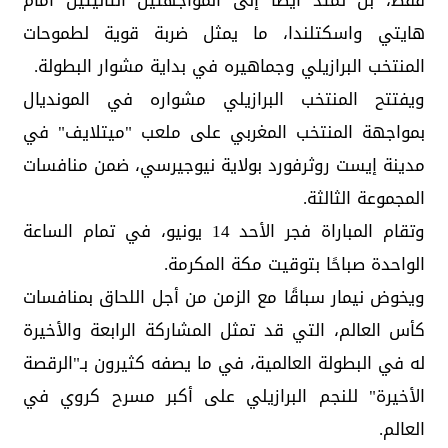
فقط، بل تمتد أيضًا إلى المواجهتين التاليتين أمام
هايتي واسكتلندا، ما يمثل ضربة قوية لطموحات
المنتخب البرازيلي وجماهيره في بداية مشوار البطولة.
ويفتتح المنتخب البرازيلي مشواره في المونديال
بمواجهة المنتخب المغربي على ملعب "ميتلايف" في
مدينة إيست روثرفورد بولاية نيوجيرسي، ضمن منافسات
المجموعة الثالثة.
وتقام المباراة فجر الأحد 14 يونيو، في تمام الساعة
الواحدة صباحًا بتوقيت مكة المكرمة.
ويخوض نيمار سباقًا مع الزمن من أجل اللحاق بمنافسات
كأس العالم، التي قد تمثل المشاركة الرابعة والأخيرة
له في البطولة العالمية، في ما يصفه كثيرون بـ"الرقصة
الأخيرة" للنجم البرازيلي على أكبر مسرح كروي في
العالم.