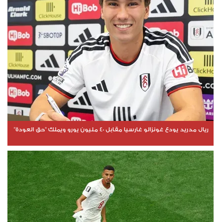
ريال مدريد يودع غونزالو غارسيا مقابل 40 مليون يورو ويملك "حق العودة"