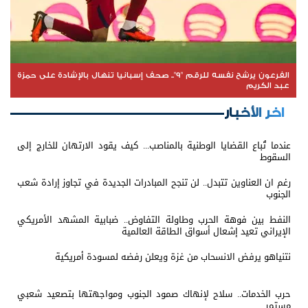
الفرعون يرشح نفسه للرقم "9".. صحف إسبانيا تنهال بالإشادة على حمزة
عبد الكريم
اخر الأخبار
عندما تُباع القضايا الوطنية بالمناصب... كيف يقود الارتهان للخارج إلى
السقوط
رغم ان العناوين تتبدل.. لن تنجح المبادرات الجديدة في تجاوز إرادة شعب
الجنوب
النفط بين فوهة الحرب وطاولة التفاوض.. ضبابية المشهد الأمريكي
الإيراني تعيد إشعال أسواق الطاقة العالمية
نتنياهو يرفض الانسحاب من غزة ويعلن رفضه لمسودة أمريكية
حرب الخدمات.. سلاح لإنهاك صمود الجنوب ومواجهتها بتصعيد شعبي
مستمر