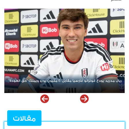
منافس إسباني يهدد طموح برشلونة في ضم عز الدين أوناحي هل تتم
الصفقة مقابل 10 ملايين يورو؟
مقالات