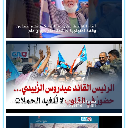
أبناء العاصمة عدن بمختلف مكوناتهم ينفذون
وقفة احتجاجية حاشدة أمام ديوان عام
تقريرالرئيس القائد عيدروس الزُبيدي... حضورٌ في
القلوب لا تُلغيه الحملات