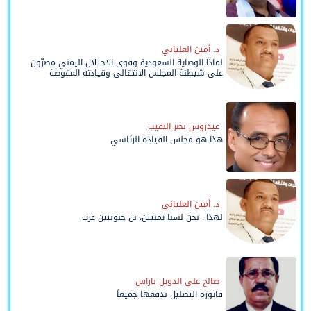
د. أمين العلياني
لماذا الوصاية السعودية وقوى الاحتلال اليمني مصرّون
على شيطنة المجلس الانتقالي وقيادته المفوضة
وحواضنه الشعبية؟
عيدروس نصر النقيب
هذا هو مجلس القيادة الرئاسي
د. أمين العلياني
لهذا.. نحن لسنا يمنيين، بل جنوبيين عرب
صالح علي الدويل باراس
فاتورة التضليل ندفعها جميعاً