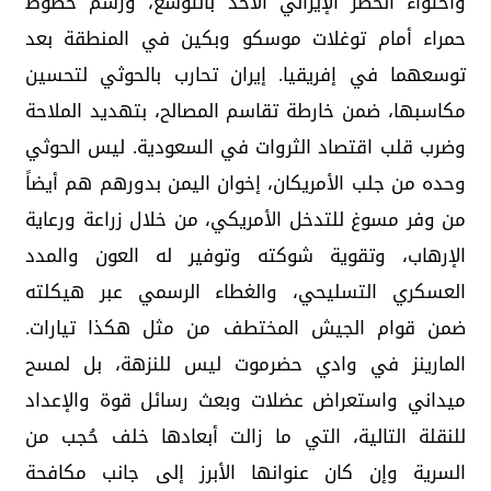
واحتواء الخطر الإيراني الآخذ بالتوسع، ورسم خطوط
حمراء أمام توغلات موسكو وبكين في المنطقة بعد
توسعهما في إفريقيا. إيران تحارب بالحوثي لتحسين
مكاسبها، ضمن خارطة تقاسم المصالح، بتهديد الملاحة
وضرب قلب اقتصاد الثروات في السعودية. ليس الحوثي
وحده من جلب الأمريكان، إخوان اليمن بدورهم هم أيضاً
من وفر مسوغ للتدخل الأمريكي، من خلال زراعة ورعاية
الإرهاب، وتقوية شوكته وتوفير له العون والمدد
العسكري التسليحي، والغطاء الرسمي عبر هيكلته
ضمن قوام الجيش المختطف من مثل هكذا تيارات.
المارينز في وادي حضرموت ليس للنزهة، بل لمسح
ميداني واستعراض عضلات وبعث رسائل قوة والإعداد
للنقلة التالية، التي ما زالت أبعادها خلف حُجب من
السرية وإن كان عنوانها الأبرز إلى جانب مكافحة