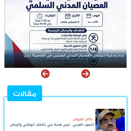
تنفيذية انتقالي العاصمة عدن تدعو الجماهير للمشاركة في الوقفة
التضامنية مع المعتقل البطل معين المقرحي
مقالات
صالح حقروص
الجنوب العربي.. ليس هدية في خلافات أبوظبي والرياض