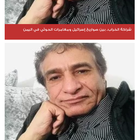
شراكة الخراب.. بين صواريخ إسرائيل ومغامرات الحوثي في اليمن