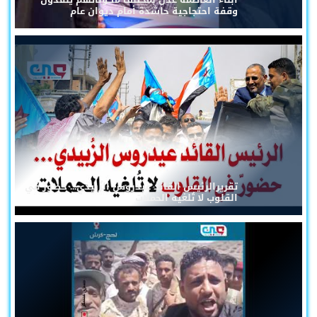
وقفة احتجاجية حاشدة أمام ديوان عام
تقريرالرئيس القائد عيدروس الزُبيدي... حضورٌ في
القلوب لا تُلغيه الحملات