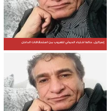
إسرائيل.. حائط اختباء الحوثي للهروب من استحقاقات الداخل