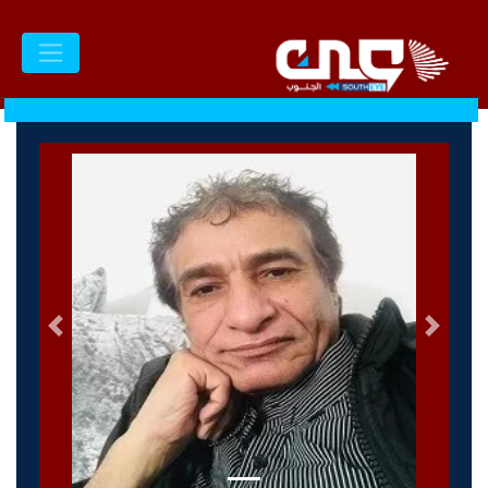
السابق
التالى