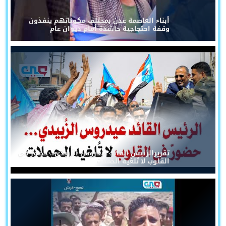
أبناء العاصمة عدن بمختلف مكوناتهم ينفذون
وقفة احتجاجية حاشدة أمام ديوان عام
تقريرالرئيس القائد عيدروس الزُبيدي... حضورٌ في
القلوب لا تُلغيه الحملات