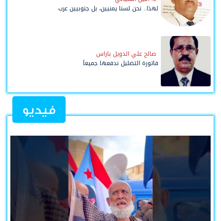
لهذا.. نحن لسنا يمنيين، بل جنوبيين عرب
صالح علي الدويل باراس
فاتورة التضليل ندفعها جميعاً
فيديو