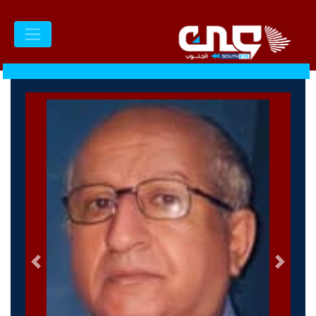
السابق
التالى