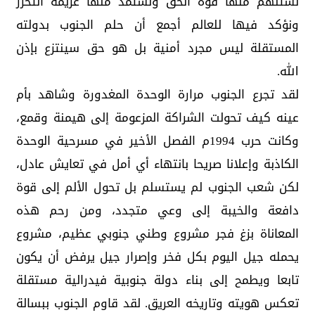
نستلهم منها قوة الحق ونستمد منها عزيمة التحرر
ونؤكد فيها للعالم أجمع أن حلم الجنوب بدولته
المستقلة ليس مجرد أمنية بل هو حق سينتزع بإذن
الله.
لقد تجرع الجنوب مرارة الوحدة المغدورة وشاهد بأم
عينه كيف تحولت الشراكة المزعومة إلى هيمنة وقمع،
وكانت حرب 1994م الفصل الأخير في مسرحية الوحدة
الكاذبة وإعلانا صريحا بانتهاء أي أمل في تعايش عادل،
لكن شعب الجنوب لم يستسلم بل تحول الألم إلى قوة
دافعة والخيبة إلى وعي متجدد، ومن رحم هذه
المعاناة بزغ فجر مشروع وطني جنوبي عظيم، مشروع
يحمله جيل اليوم بكل فخر وإصرار جيل يرفض أن يكون
تابعا ويطمح إلى بناء دولة جنوبية فيدرالية مستقلة
تعكس هويته وتاريخه العريق. لقد قاوم الجنوب ببسالة