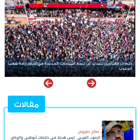
النفط بين فوهة الحرب وطاولة التفاوض.. ضبابية المشهد الأمريكي
الإيراني تعيد إشعال أسواق الطاقة العالمية
مقالات
صالح حقروص
الجنوب العربي.. ليس هدية في خلافات أبوظبي والرياض