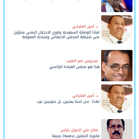
د. أمين العلياني
لماذا الوصاية السعودية وقوى الاحتلال اليمني مصرّون
على شيطنة المجلس الانتقالي وقيادته المفوضة
وحواضنه الشعبية؟
عيدروس نصر النقيب
هذا هو مجلس القيادة الرئاسي
د. أمين العلياني
لهذا.. نحن لسنا يمنيين، بل جنوبيين عرب
صالح علي الدويل باراس
فاتورة التضليل ندفعها جميعاً