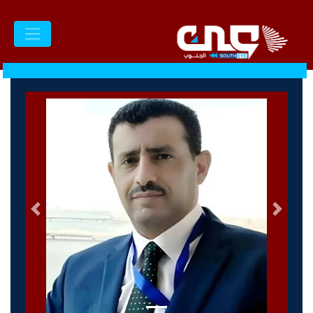
السابق
التالى