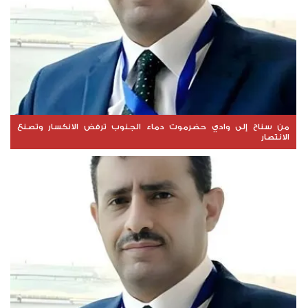
من سناح إلى وادي حضرموت دماء الجنوب ترفض الانكسار وتصنع
الانتصار