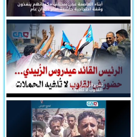
أبناء العاصمة عدن بمختلف مكوناتهم ينفذون
وقفة احتجاجية حاشدة أمام ديوان عام
تقريرالرئيس القائد عيدروس الزُبيدي... حضورٌ في
القلوب لا تُلغيه الحملات