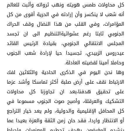
كل محاولات طمس هويته ونهب ثرواته وأثبت للعالم
أنه شعب لا ينكسر وأن إرادته في الحرية أقوى من كل
المؤامرات، وفي القلب من هذا النضال وقف الحراك
الجنوبي ثابتا رغم عشوائيةالتنظيم الى ان تجسد
المجلس الانتقالي الجنوبي، بقيادة الرئيس القائد
عيدروس الزبيدي، تجسيدا حيا لإرادة شعب الجنوب
وحاملا أمينا لقضيته العادلة.
وها نحن اليوم في الذكرى الحادية والثلاثين لفك
الارتباط نقف على أرض صلبة أكثر تماسكا وأشد عزما
على تحقيق هدفنا،بعد ان تجاوزنا كل محاولات
التشكيك والعرقلة، وأصبح صوت الجنوب مسموعا في
كل المحافل الإقليمية والدولية، ولم يعد خيار التراجع
أو الانتظار واردا، فقد حان زمن الثقة والعزة بعيدا عما
ينشده المغرضون بهدف تحطيم المعنويات وإحباط