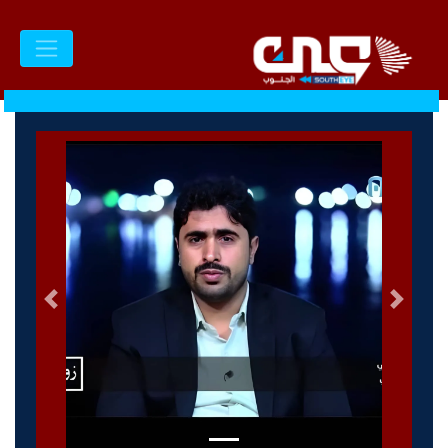
السابق
التالى