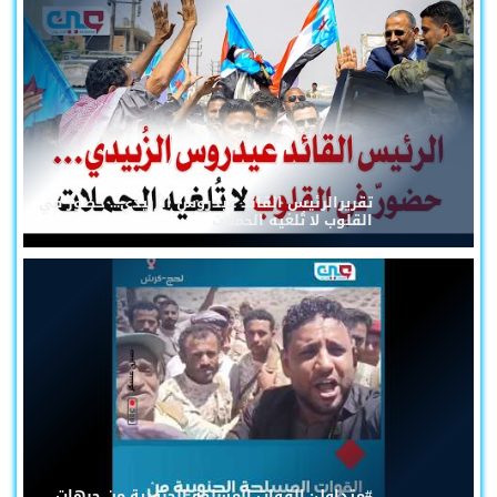
تقريرالرئيس القائد عيدروس الزُبيدي... حضورٌ في
القلوب لا تُلغيه الحملات
#متداول: القوات المسلحة الجنوبية من جبهات