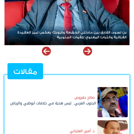
هيئة بريطانية: استهداف سفينة تجارية في خليج عدن
مقالات
صالح حقروص
الجنوب العربي.. ليس هدية في خلافات أبوظبي والرياض
د. أمين العلياني