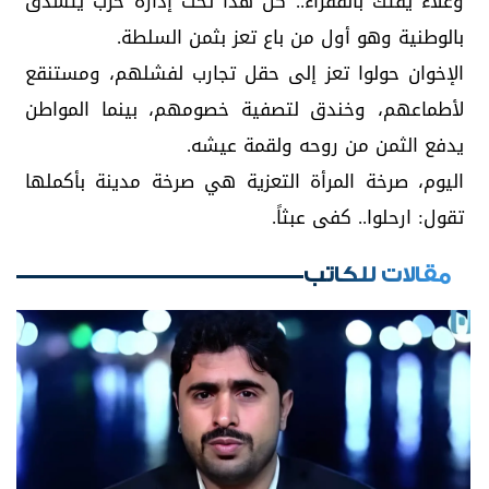
وغلاء يفتك بالفقراء.. كل هذا تحت إدارة حزب يتشدق
بالوطنية وهو أول من باع تعز بثمن السلطة.
الإخوان حولوا تعز إلى حقل تجارب لفشلهم، ومستنقع
لأطماعهم، وخندق لتصفية خصومهم، بينما المواطن
يدفع الثمن من روحه ولقمة عيشه.
اليوم، صرخة المرأة التعزية هي صرخة مدينة بأكملها
تقول: ارحلوا.. كفى عبثاً.
مقالات للكاتب