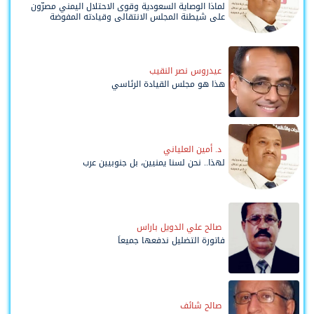
لماذا الوصاية السعودية وقوى الاحتلال اليمني مصرّون
على شيطنة المجلس الانتقالي وقيادته المفوضة
وحواضنه الشعبية؟
عيدروس نصر النقيب
هذا هو مجلس القيادة الرئاسي
د. أمين العلياني
لهذا.. نحن لسنا يمنيين، بل جنوبيين عرب
صالح علي الدويل باراس
فاتورة التضليل ندفعها جميعاً
صالح شائف