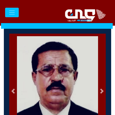
السابق
التالى