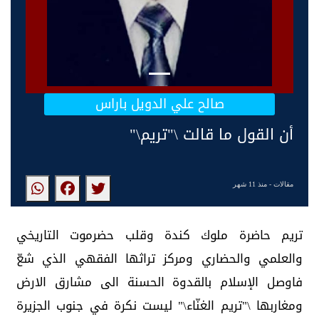
صالح علي الدويل باراس
أن القول ما قالت \"تريم\"
مقالات
- منذ 11 شهر
تريم حاضرة ملوك كندة وقلب حضرموت التاريخي
والعلمي والحضاري ومركز تراثها الفقهي الذي شعّ
فاوصل الإسلام بالقدوة الحسنة الى مشارق الارض
ومغاربها \"تريم الغنّاء\" ليست نكرة في جنوب الجزيرة