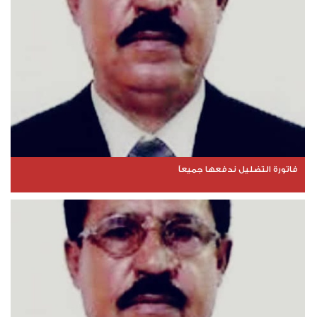
فاتورة التضليل ندفعها جميعاً