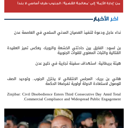
من “إدارة الأزمة” إلى “معالجة القضية”: الجنوب طرف أساسي لا بنداً
اخر الأخبار
نداء عاجل ودعوة لتنفيذ العصيان المدني السلمي في العاصمة عدن
بن لسود: الفارق بين حادثتي الخشعة والرويك يعكس تميز العقيدة
القتالية والثبات المعنوي للقوات الجنوبية
هيئة بريطانية: استهداف سفينة تجارية في خليج عدن
هاني بن بريك: المجلس الانتقالي لا يختزل الجنوب.. وتوحيد الصف
للوصول لاستعادة الدولة أولوية تفرضها الحكمة
Zinjibar: Civil Disobedience Enters Third Consecutive Day Amid Total
Commercial Compliance and Widespread Public Engagement.