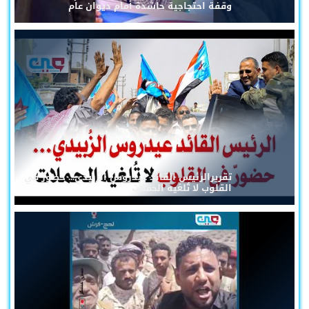
وقفة احتجاجية حاشدة أمام ديوان عام
تقريرالرئيس القائد عيدروس الزُبيدي... حضورٌ في
القلوب لا تُلغيه الحملات