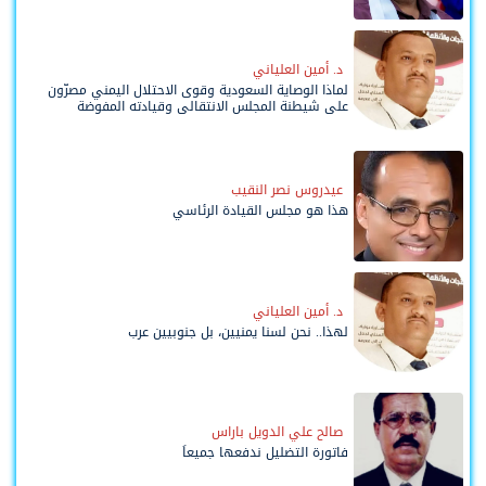
د. أمين العلياني
لماذا الوصاية السعودية وقوى الاحتلال اليمني مصرّون
على شيطنة المجلس الانتقالي وقيادته المفوضة
وحواضنه الشعبية؟
عيدروس نصر النقيب
هذا هو مجلس القيادة الرئاسي
د. أمين العلياني
لهذا.. نحن لسنا يمنيين، بل جنوبيين عرب
صالح علي الدويل باراس
فاتورة التضليل ندفعها جميعاً