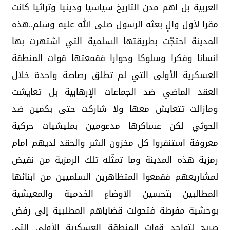
العربية بل اهم مدن التاريخ سياسيا ودينيا وتراثيا كانت
مقرا لأول والٍ بعثه الرسول صلى الله عليه وسلم..هذه
المدينة احتجّت بطريقتها السلمية التي اشتهرت بها
انسانا وفكرا وسلوكا وحوارا فقمعتها قوات المنطقة
العسكرية الأولى التي لم تطلق رصاصة واحدة خلال
العقد الماضي ضد الجماعات الإرهابية بل تعايشت
ومازالت تتعايش معها ولا شاركت حتى بكمين ضد
الحوثي لكن عساكرها مدعومين بمليشيات حركية
معروفة استنفروا كل مخزون الشر والحقد لديهم امام
رمزية هذه المدينة وما تمثّله تلك الرمزية من نقيض
لمشاريعهم فقمعوا المتظاهرين السلميين من ابنائها
المطالبين بتحسين الاوضاع الخدمية والمعيشية
بوحشية مفرطة فتحولت قضاياهم المطلبية إلى رفض
صريح لتواجد قوات المنطقة العسكرية الأولى التي