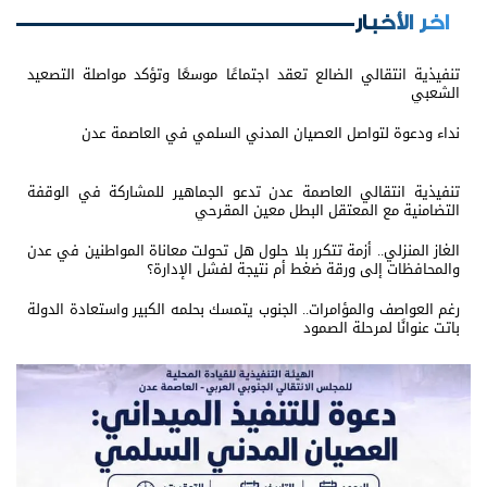
اخر الأخبار
تنفيذية انتقالي الضالع تعقد اجتماعًا موسعًا وتؤكد مواصلة التصعيد
الشعبي
نداء ودعوة لتواصل العصيان المدني السلمي في العاصمة عدن
تنفيذية انتقالي العاصمة عدن تدعو الجماهير للمشاركة في الوقفة
التضامنية مع المعتقل البطل معين المقرحي
الغاز المنزلي.. أزمة تتكرر بلا حلول هل تحولت معاناة المواطنين في عدن
والمحافظات إلى ورقة ضغط أم نتيجة لفشل الإدارة؟
رغم العواصف والمؤامرات.. الجنوب يتمسك بحلمه الكبير واستعادة الدولة
باتت عنوانًا لمرحلة الصمود