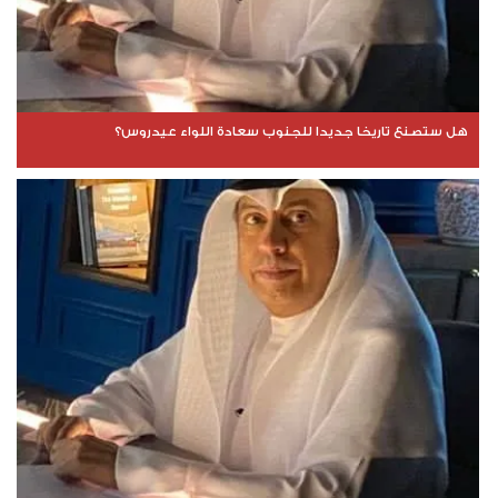
هل ستصنع تاريخا جديدا للجنوب سعادة اللواء عيدروس؟