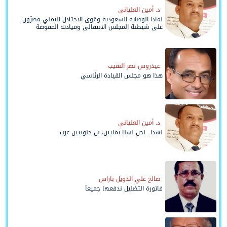
د. أمين العلياني
لماذا الوصاية السعودية وقوى الاحتلال اليمني مصرّون
على شيطنة المجلس الانتقالي وقيادته المفوضة
وحواضنه الشعبية؟
عيدروس نصر النقيب
هذا هو مجلس القيادة الرئاسي
د. أمين العلياني
لهذا.. نحن لسنا يمنيين، بل جنوبيين عرب
صالح علي الدويل باراس
فاتورة التضليل ندفعها جميعاً