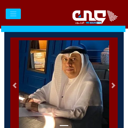
السابق
التالى