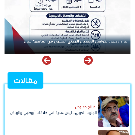
تنفيذية انتقالي العاصمة عدن تدعو الجماهير للمشاركة في الوقفة
التضامنية مع المعتقل البطل معين المقرحي
مقالات
صالح حقروص
الجنوب العربي.. ليس هدية في خلافات أبوظبي والرياض