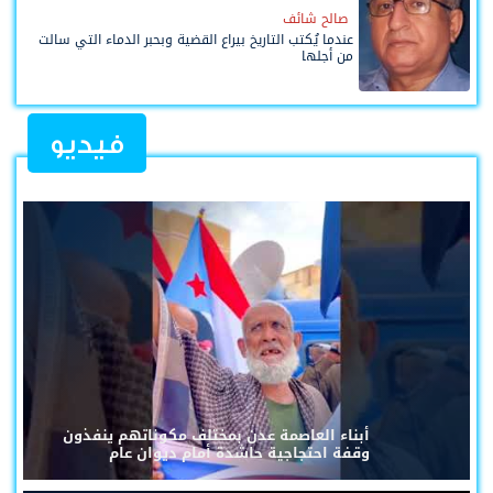
صالح شائف
عندما يُكتب التاريخ بيراع القضية وبحبر الدماء التي سالت
من أجلها
فيديو
أبناء العاصمة عدن بمختلف مكوناتهم ينفذون
وقفة احتجاجية حاشدة أمام ديوان عام