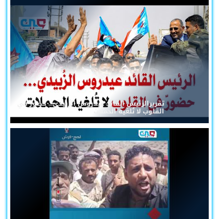
تقريرالرئيس القائد عيدروس الزُبيدي... حضورٌ في
القلوب لا تُلغيه الحملات