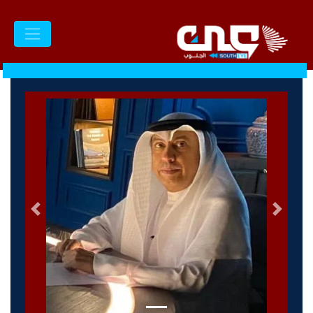
السابق
التالى