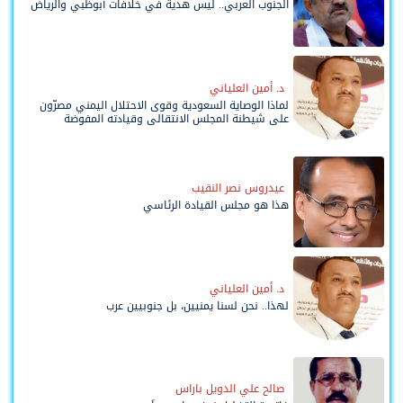
الجنوب العربي.. ليس هدية في خلافات أبوظبي والرياض
د. أمين العلياني
لماذا الوصاية السعودية وقوى الاحتلال اليمني مصرّون
على شيطنة المجلس الانتقالي وقيادته المفوضة
وحواضنه الشعبية؟
عيدروس نصر النقيب
هذا هو مجلس القيادة الرئاسي
د. أمين العلياني
لهذا.. نحن لسنا يمنيين، بل جنوبيين عرب
صالح علي الدويل باراس