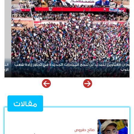
فط بين فوهة الحرب وطاولة التفاوض.. ضبابية المشهد الأمريكي
نتنياهو 
راني تعيد إشعال أسواق الطاقة العالمية
مقالات
صالح حقروص