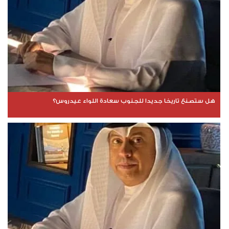
هل ستصنع تاريخا جديدا للجنوب سعادة اللواء عيدروس؟