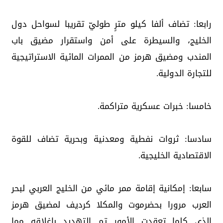
رابعا: تضاف ألفا كيلو مترٍ طوليّ تقريبا لسواحل دول
الخليج، والسيطرة على أمن واستقرار مضيق باب
المندب ومضيق هرمز من الممرات المائية الاستراتيجية
للتجارة الدولية.
خامسا: خبرات عسكرية متراكمة.
سادسا: ثروات نفطية ومعدنية وبحرية تضاف للقوة
الاقتصادية الخليجية.
سابعا: إمكانية إقامة ممر مائي من الخليج العربي لبحر
العرب مرورا بحضرموت والمكلا كرديف لمضيق هرمز
الذي كلما تعقدت الأمور تم التهديد بإغلاقه مما