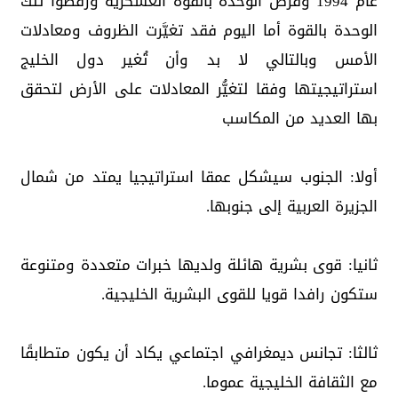
عام 1994 وفرض الوحدة بالقوة العسكرية ورفضوا تلك
الوحدة بالقوة أما اليوم فقد تغيَّرت الظروف ومعادلات
الأمس وبالتالي لا بد وأن تُغير دول الخليج
استراتيجيتها وفقا لتغيُّر المعادلات على الأرض لتحقق
بها العديد من المكاسب
أولا: الجنوب سيشكل عمقا استراتيجيا يمتد من شمال
الجزيرة العربية إلى جنوبها.
ثانيا: قوى بشرية هائلة ولديها خبرات متعددة ومتنوعة
ستكون رافدا قويا للقوى البشرية الخليجية.
ثالثا: تجانس ديمغرافي اجتماعي يكاد أن يكون متطابقًا
مع الثقافة الخليجية عموما.