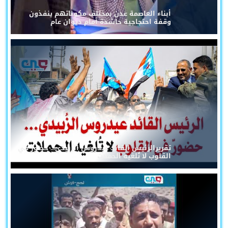
أبناء العاصمة عدن بمختلف مكوناتهم ينفذون
وقفة احتجاجية حاشدة أمام ديوان عام
تقريرالرئيس القائد عيدروس الزُبيدي... حضورٌ في
القلوب لا تُلغيه الحملات