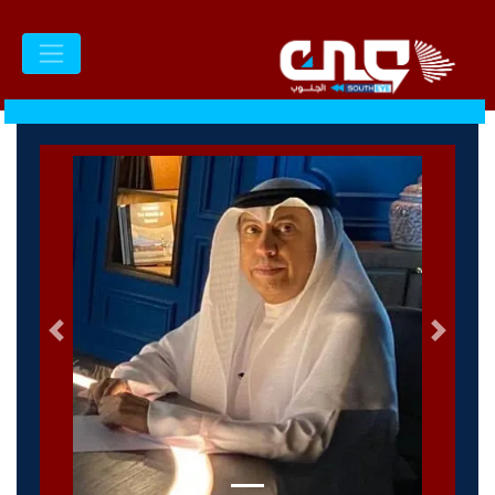
السابق
التالى