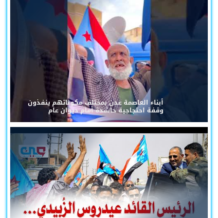
أبناء العاصمة عدن بمختلف مكوناتهم ينفذون
وقفة احتجاجية حاشدة أمام ديوان عام