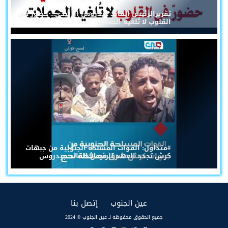
تقريرالرئيس القائد عيدروس الزُبيدي... حضورٌ في
القلوب لا تُلغيه الحملات
#متداول: القوات المسلحة الجنوبية من جبهات
كرش تجدد العهد للرئيس القائد عيدروس
(current)
(current)
عين الجنوب
إتصل بنا
جميع الحقوق محفوظة لـ عين الجنوب © 2024