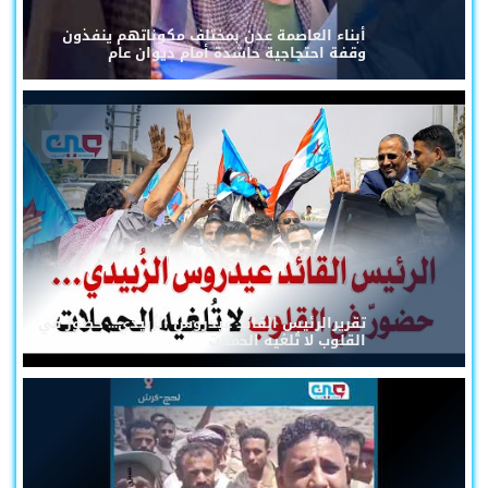
أبناء العاصمة عدن بمختلف مكوناتهم ينفذون
وقفة احتجاجية حاشدة أمام ديوان عام
تقريرالرئيس القائد عيدروس الزُبيدي... حضورٌ في
القلوب لا تُلغيه الحملات