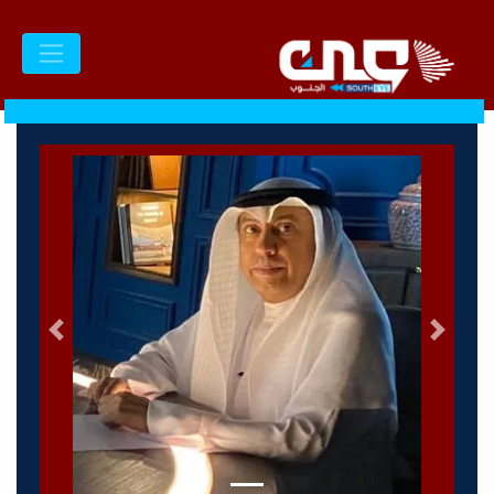
السابق
التالى