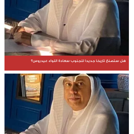
هل ستصنع تاريخا جديدا للجنوب سعادة اللواء عيدروس؟