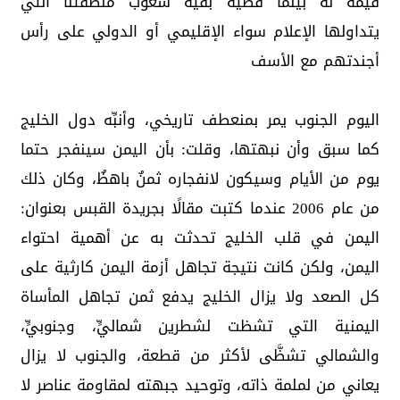
قيمة له بينما قضية بقية شعوب منطقتنا التي
يتداولها الإعلام سواء الإقليمي أو الدولي على رأس
أجندتهم مع الأسف
اليوم الجنوب يمر بمنعطف تاريخي، وأنبِّه دول الخليج
كما سبق وأن نبهتها، وقلت: بأن اليمن سينفجر حتما
يوم من الأيام وسيكون لانفجاره ثمنٌ باهظٌ، وكان ذلك
من عام 2006 عندما كتبت مقالًا بجريدة القبس بعنوان:
اليمن في قلب الخليج تحدثت به عن أهمية احتواء
اليمن، ولكن كانت نتيجة تجاهل أزمة اليمن كارثية على
كل الصعد ولا يزال الخليج يدفع ثمن تجاهل المأساة
اليمنية التي تشظت لشطرين شماليٍّ، وجنوبيٍّ،
والشمالي تشظَّى لأكثر من قطعة، والجنوب لا يزال
يعاني من لملمة ذاته، وتوحيد جبهته لمقاومة عناصر لا