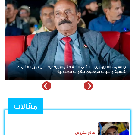
هيئة بريطانية: استهداف سفينة تجارية في خليج عدن
مقالات
صالح حقروص