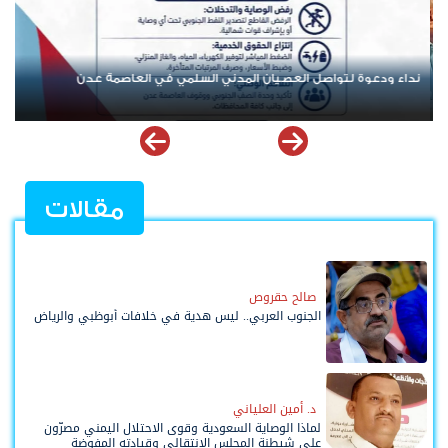
تنفيذية انتقالي العاصمة عدن تدعو الجماهير للمشاركة في الوقفة
التضامنية مع المعتقل البطل معين المقرحي
مقالات
صالح حقروص
الجنوب العربي.. ليس هدية في خلافات أبوظبي والرياض
د. أمين العلياني
لماذا الوصاية السعودية وقوى الاحتلال اليمني مصرّون
على شيطنة المجلس الانتقالي وقيادته المفوضة