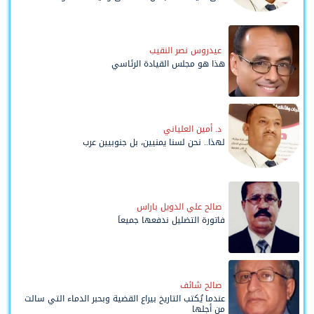
وحواضنه الشعبية؟
عيدروس نصر النقيب
هذا هو مجلس القيادة الرئاسي
د. أمين العلياني
لهذا.. نحن لسنا يمنيين، بل جنوبيين عرب
صالح علي الدويل باراس
فاتورة التضليل ندفعها جميعاً
صالح شائف
عندما يُكتب التاريخ بيراع القضية وبحبر الدماء التي سالت
من أجلها