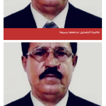
فاتورة التضليل ندفعها جميعاً