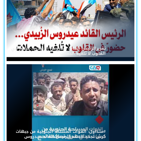
تقريرالرئيس القائد عيدروس الزُبيدي... حضورٌ في
القلوب لا تُلغيه الحملات
#متداول: القوات المسلحة الجنوبية من جبهات
كرش تجدد العهد للرئيس القائد عيدروس