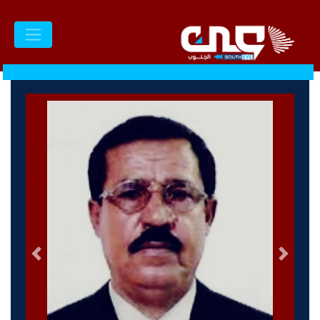
السابق
التالى