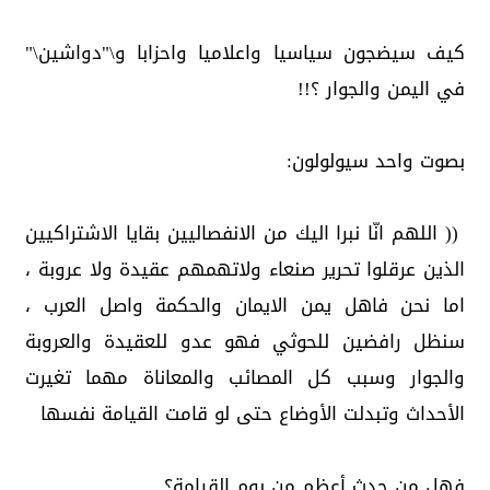
كيف سيضجون سياسيا واعلاميا واحزابا و\"دواشين\"
في اليمن والجوار ؟!!
بصوت واحد سيولولون:
(( اللهم انّا نبرا اليك من الانفصاليين بقايا الاشتراكيين
الذين عرقلوا تحرير صنعاء ولاتهمهم عقيدة ولا عروبة ،
اما نحن فاهل يمن الايمان والحكمة واصل العرب ،
سنظل رافضين للحوثي فهو عدو للعقيدة والعروبة
والجوار وسبب كل المصائب والمعاناة مهما تغيرت
الأحداث وتبدلت الأوضاع حتى لو قامت القيامة نفسها
فهل من حدث أعظم من يوم القيامة؟