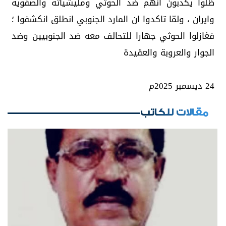
ظلوا يكذبون انهم ضد الحوثي ومليشياته والصفوية
وايران ، ولمّا تاكدوا ان المارد الجنوبي انطلق انكشفوا ؛
فغازلوا الحوثي جهارا للتحالف معه ضد الجنوبيين وضد
الجوار والعروبة والعقيدة
24 ديسمبر 2025م
مقالات للكاتب