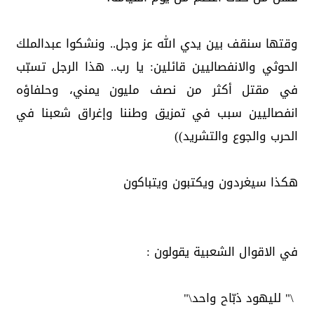
وقتها سنقف بين يدي الله عز وجل.. ونشكوا عبدالملك
الحوثي والانفصاليين قائلين: يا رب.. هذا الرجل تسبّب
في مقتل أكثر من نصف مليون يمني، وحلفاؤه
انفصاليين سبب في تمزيق وطننا وإغراق شعبنا في
الحرب والجوع والتشريد))
هكذا سيغردون ويكتبون ويتباكون
في الاقوال الشعبية يقولون :
\" لليهود ذبّاح واحد\"