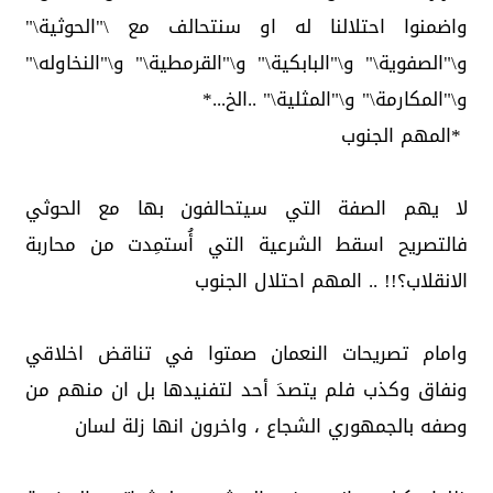
واضمنوا احتلالنا له او سنتحالف مع \"الحوثية\"
و\"الصفوية\" و\"البابكية\" و\"القرمطية\" و\"النخاوله\"
و\"المكارمة\" و\"المثلية\" ..الخ...*
*المهم الجنوب
لا يهم الصفة التي سيتحالفون بها مع الحوثي
فالتصريح اسقط الشرعية التي أُستمِدت من محاربة
الانقلاب؟!! .. المهم احتلال الجنوب
وامام تصريحات النعمان صمتوا في تناقض اخلاقي
ونفاق وكذب فلم يتصدَ أحد لتفنيدها بل ان منهم من
وصفه بالجمهوري الشجاع ، واخرون انها زلة لسان