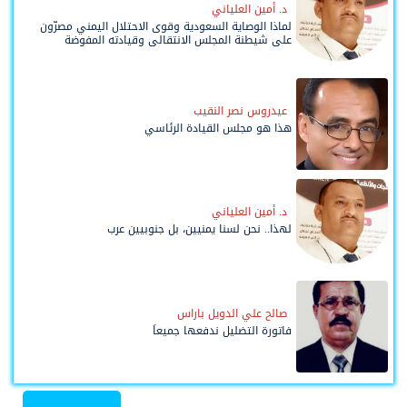
د. أمين العلياني
لماذا الوصاية السعودية وقوى الاحتلال اليمني مصرّون
على شيطنة المجلس الانتقالي وقيادته المفوضة
وحواضنه الشعبية؟
عيدروس نصر النقيب
هذا هو مجلس القيادة الرئاسي
د. أمين العلياني
لهذا.. نحن لسنا يمنيين، بل جنوبيين عرب
صالح علي الدويل باراس
فاتورة التضليل ندفعها جميعاً