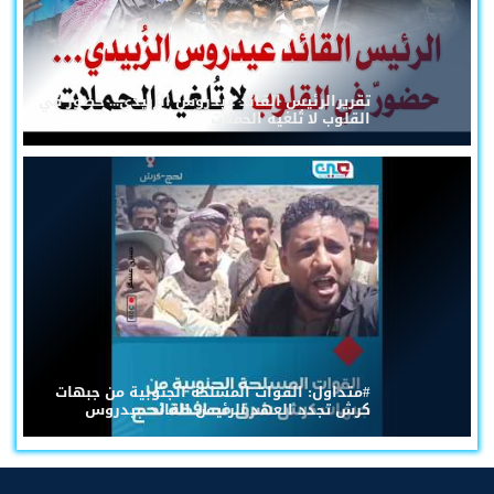
تقريرالرئيس القائد عيدروس الزُبيدي... حضورٌ في
القلوب لا تُلغيه الحملات
#متداول: القوات المسلحة الجنوبية من جبهات
كرش تجدد العهد للرئيس القائد عيدروس