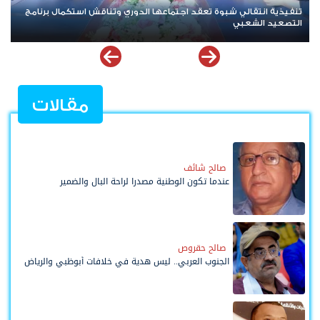
تنفيذية انتقالي شبوة تعقد اجتماعها الدوري وتناقش استكمال برنامج
تن
التصعيد الشعبي
مو
مقالات
صالح شائف
عندما تكون الوطنية مصدرا لراحة البال والضمير
صالح حقروص
الجنوب العربي.. ليس هدية في خلافات أبوظبي والرياض