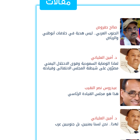
مقالات
صالح حقروص
الجنوب العربي.. ليس هدية في خلافات أبوظبي
والرياض
د. أمين العلياني
لماذا الوصاية السعودية وقوى الاحتلال اليمني
مصرّون على شيطنة المجلس الانتقالي وقيادته
المفوضة وحواضنه الشعبية؟
عيدروس نصر النقيب
هذا هو مجلس القيادة الرئاسي
د. أمين العلياني
لهذا.. نحن لسنا يمنيين، بل جنوبيين عرب