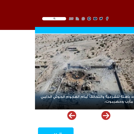
EN
د باهتة للشرعية والتحالف أمام الهجوم الحوثي الدامي
مأرب وحضرموت*