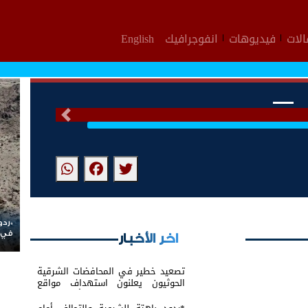
لات
فيديوهات
انفوجرافيك
English
التالى
*ردو
في 
اخر الأخبار
تصعيد خطير في المحافضات الشرقية
الحوثيون يعلنون استهداف مواقع
عسكرية في حضرموت ومأرب اليمنية
بوابل من الصواريخ والطائرات المسيّرة