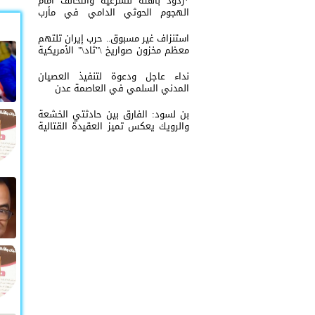
*ردود باهتة للشرعية والتحالف أمام
الهجوم الحوثي الدامي في مأرب
وحضرموت*
استنزاف غير مسبوق.. حرب إيران تلتهم
معظم مخزون صواريخ \"ثاد\" الأمريكية
وتدق ناقوس الخطر داخل البنتاغون
نداء عاجل ودعوة لتنفيذ العصيان
المدني السلمي في العاصمة عدن
بن لسود: الفارق بين حادثتي الخشعة
والرويك يعكس تميز العقيدة القتالية
والثبات المعنوي للقوات الجنوبية