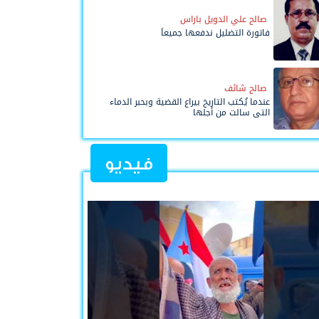
صالح علي الدويل باراس
فاتورة التضليل ندفعها جميعاً
صالح شائف
عندما يُكتب التاريخ بيراع القضية وبحبر الدماء
التي سالت من أجلها
فيديو