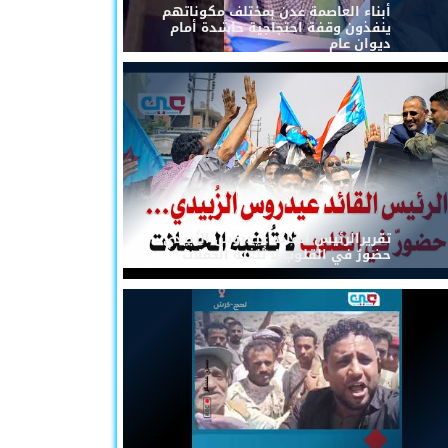
أبناء العاصمة عدن بمختلف مكوناتهم
ينفذون وقفة احتجاجية حاشدة أمام
ديوان عام
تقريرالرئيس القائد عيدروس الزُبيدي...
حضورٌ في القلوب لا تُلغيه الحملات