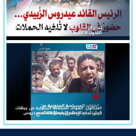
تقريرالرئيس القائد عيدروس الزُبيدي... حضورٌ في
القلوب لا تُلغيه الحملات
#متداول: القوات المسلحة الجنوبية من جبهات
كرش تجدد العهد للرئيس القائد عيدروس