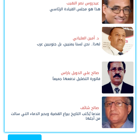
عيدروس نصر النقيب
هذا هو مجلس القيادة الرئاسي
د. أمين العلياني
لهذا.. نحن لسنا يمنيين، بل جنوبيين عرب
صالح علي الدويل باراس
فاتورة التضليل ندفعها جميعاً
صالح شائف
عندما يُكتب التاريخ بيراع القضية وبحبر الدماء التي سالت
من أجلها