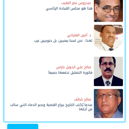
عيدروس نصر النقيب
هذا هو مجلس القيادة الرئاسي
د. أمين العلياني
لهذا.. نحن لسنا يمنيين، بل جنوبيين عرب
صالح علي الدويل باراس
فاتورة التضليل ندفعها جميعاً
صالح شائف
عندما يُكتب التاريخ بيراع القضية وبحبر الدماء التي سالت
من أجلها