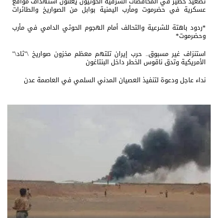
تصعيد خطير في المحافضات الشرقية الحوثيون يعلنون استهداف مواقع
عسكرية في حضرموت ومأرب اليمنية بوابل من الصواريخ والطائرات
المسيّرة
*ردود باهتة للشرعية والتحالف أمام الهجوم الحوثي الدامي في مأرب
وحضرموت*
استنزاف غير مسبوق.. حرب إيران تلتهم معظم مخزون صواريخ \"ثاد\"
الأمريكية وتدق ناقوس الخطر داخل البنتاغون
نداء عاجل ودعوة لتنفيذ العصيان المدني السلمي في العاصمة عدن