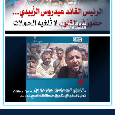
تقريرالرئيس القائد عيدروس الزُبيدي... حضورٌ في
القلوب لا تُلغيه الحملات
#متداول: القوات المسلحة الجنوبية من جبهات
كرش تجدد العهد للرئيس القائد عيدروس