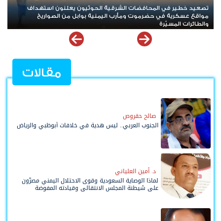
تصعيد خطير في المحافضات الشرقية الحوثيون يعلنون استهداف
*
مواقع عسكرية في حضرموت ومأرب اليمنية بوابل من الصواريخ
و
والطائرات المسيّرة
مقالات
صالح حقروص
الجنوب العربي.. ليس هدية في خلافات أبوظبي والرياض
د. أمين العلياني
لماذا الوصاية السعودية وقوى الاحتلال اليمني مصرّون
على شيطنة المجلس الانتقالي وقيادته المفوضة
وحواضنه الشعبية؟