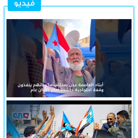
فيديو
أبناء العاصمة عدن بمختلف مكوناتهم ينفذون
وقفة احتجاجية حاشدة أمام ديوان عام