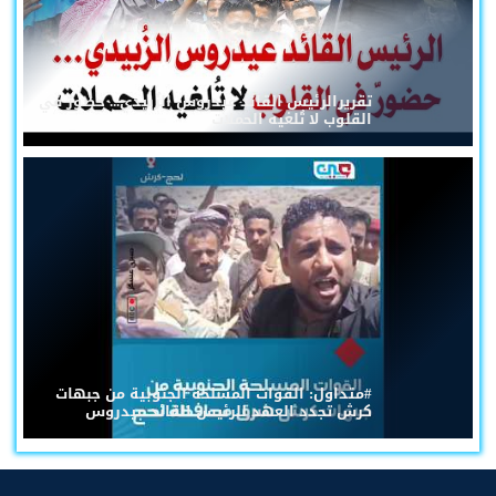
تقريرالرئيس القائد عيدروس الزُبيدي... حضورٌ في
القلوب لا تُلغيه الحملات
#متداول: القوات المسلحة الجنوبية من جبهات
كرش تجدد العهد للرئيس القائد عيدروس