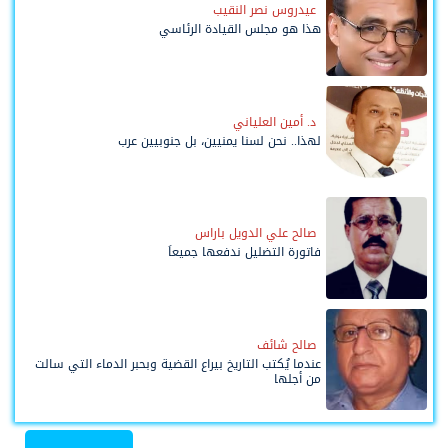
عيدروس نصر النقيب
هذا هو مجلس القيادة الرئاسي
د. أمين العلياني
لهذا.. نحن لسنا يمنيين، بل جنوبيين عرب
صالح علي الدويل باراس
فاتورة التضليل ندفعها جميعاً
صالح شائف
عندما يُكتب التاريخ بيراع القضية وبحبر الدماء التي سالت
من أجلها