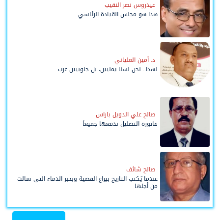
عيدروس نصر النقيب
هذا هو مجلس القيادة الرئاسي
د. أمين العلياني
لهذا.. نحن لسنا يمنيين، بل جنوبيين عرب
صالح علي الدويل باراس
فاتورة التضليل ندفعها جميعاً
صالح شائف
عندما يُكتب التاريخ بيراع القضية وبحبر الدماء التي سالت
من أجلها