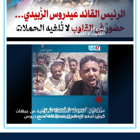
تقريرالرئيس القائد عيدروس الزُبيدي... حضورٌ في
القلوب لا تُلغيه الحملات
#متداول: القوات المسلحة الجنوبية من جبهات
كرش تجدد العهد للرئيس القائد عيدروس