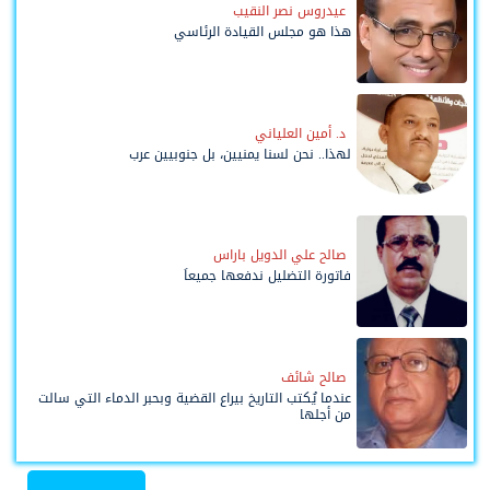
عيدروس نصر النقيب
هذا هو مجلس القيادة الرئاسي
د. أمين العلياني
لهذا.. نحن لسنا يمنيين، بل جنوبيين عرب
صالح علي الدويل باراس
فاتورة التضليل ندفعها جميعاً
صالح شائف
عندما يُكتب التاريخ بيراع القضية وبحبر الدماء التي سالت
من أجلها