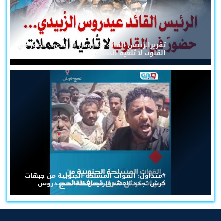
تقريرالرئيس القائد عيدروس الزُبيدي... حضورٌ في
القلوب لا تُلغيه الحملات
#متداول: القوات المسلحة الجنوبية من جبهات
كرش تجدد العهد للرئيس القائد عيدروس