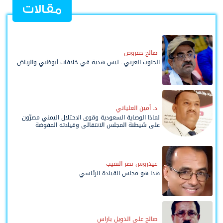
مقالات
صالح حقروص
الجنوب العربي.. ليس هدية في خلافات أبوظبي والرياض
د. أمين العلياني
لماذا الوصاية السعودية وقوى الاحتلال اليمني مصرّون
على شيطنة المجلس الانتقالي وقيادته المفوضة
وحواضنه الشعبية؟
عيدروس نصر النقيب
هذا هو مجلس القيادة الرئاسي
صالح علي الدويل باراس