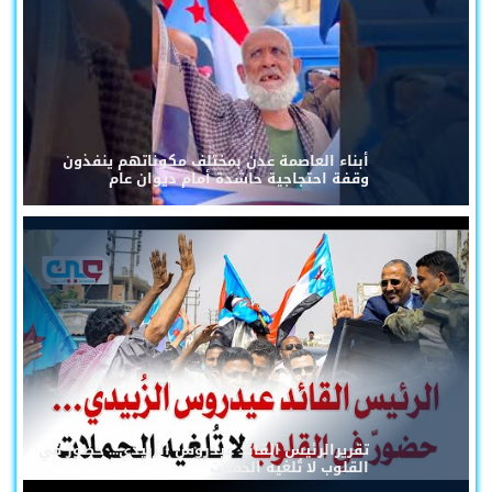
أبناء العاصمة عدن بمختلف مكوناتهم ينفذون
وقفة احتجاجية حاشدة أمام ديوان عام
تقريرالرئيس القائد عيدروس الزُبيدي... حضورٌ في
القلوب لا تُلغيه الحملات