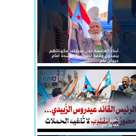
أبناء العاصمة عدن بمختلف مكوناتهم
ينفذون وقفة احتجاجية حاشدة أمام
ديوان عام
تقريرالرئيس القائد عيدروس الزُبيدي...
حضورٌ في القلوب لا تُلغيه الحملات