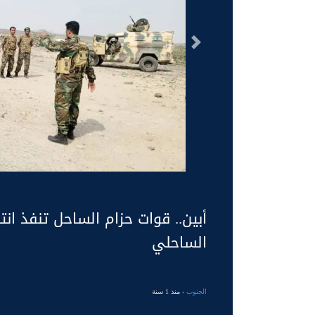
السابق
أبين.. قوات حزام الساحل تنفذ انتش
الساحلي
الجنوب
- منذ 1 سنة