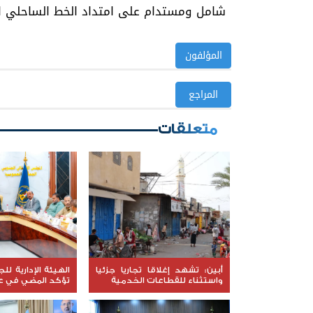
شامل ومستدام على امتداد الخط الساحلي ا
المؤلفون
المراجع
متعلقات
​أبين: تشهد إغلاقا تجاريا جزئيا
الهيئة الإدارية لل
واستثناء للقطاعات الخدمية
تؤكد المضي في ع
وتناقش مستجدا
السياسية