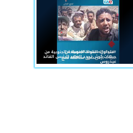
#متداول: القوات المسلحة الجنوبية من
جبهات كرش تجدد العهد للرئيس القائد
عيدروس