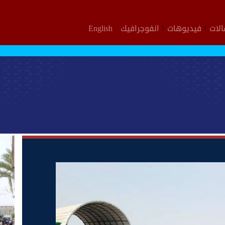
لات
فيديوهات
انفوجرافيك
English