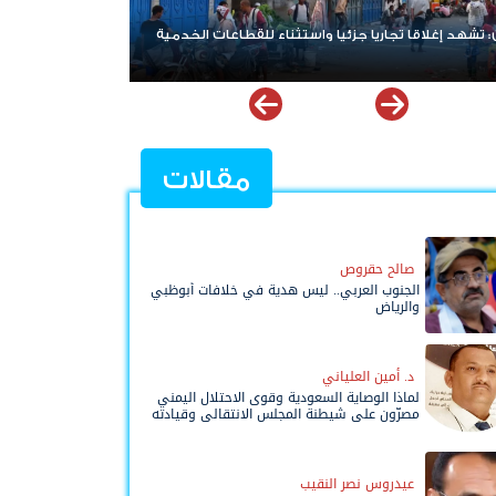
قا تجاريا جزئيا واستثناء للقطاعات الخدمية
الهيئة الإدارية للجمعية الوطني
التصعيد وتناقش مستجدات الأو
مقالات
صالح حقروص
الجنوب العربي.. ليس هدية في خلافات أبوظبي
والرياض
د. أمين العلياني
لماذا الوصاية السعودية وقوى الاحتلال اليمني
مصرّون على شيطنة المجلس الانتقالي وقيادته
المفوضة وحواضنه الشعبية؟
عيدروس نصر النقيب