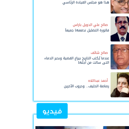
هذا هو مجلس القيادة الرئاسي
صالح علي الدويل باراس
فاتورة التضليل ندفعها جميعاً
صالح شائف
عندما يُكتب التاريخ بيراع القضية وبحبر الدماء
التي سالت من أجلها
أحمد عبداللاه
رصاصة الحليف... وحروب الآخرين
فيديو