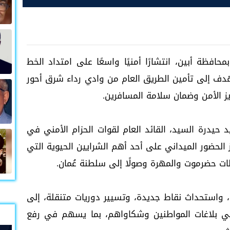
افظة أبين، انتشارًا أمنيًا واسعًا على امتداد الخط
ف إلى تأمين الطريق العام من وادي رداء شرق أحور
 الأمن وضمان سلامة المسافرين.
د حيدرة السيد، القائد العام لقوات الحزام الأمني في
 الحضور الميداني على أحد أهم الشرايين الحيوية التي
 حضرموت والمهرة وصولًا إلى سلطنة عُمان.
ة، واستحداث نقاط جديدة، وتسيير دوريات متنقلة، إلى
يص رقم ساخن (784610635) لتلقي بلاغات المواطنين وشكاواهم، بما يسهم في رفع