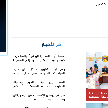
لدولي.
اخر الأخبار
عندما تُباع القضايا الوطنية بالمناصب...
كيف يقود الارتهان للخارج إلى السقوط
رغم ان العناوين تتبدل.. لن تنجح
المبادرات الجديدة في تجاوز إرادة
شعب الجنوب
النفط بين فوهة الحرب وطاولة
التفاوض.. ضبابية المشهد الأمريكي
الإيراني تعيد إشعال أسواق الطاقة
العالمية
جمعية الوطنية
نتنياهو يرفض الانسحاب من غزة ويعلن
ملية التصعيد
رفضه لمسودة أمريكية
ت الأوضاع