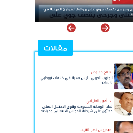
ن ومحورها.. من "نصرة فلسطين" إلى إشعال أزمات المنطقة
مقالات
صالح حقروص
الجنوب العربي.. ليس هدية في خلافات أبوظبي
والرياض
د. أمين العلياني
لماذا الوصاية السعودية وقوى الاحتلال اليمني
مصرّون على شيطنة المجلس الانتقالي وقيادته
المفوضة وحواضنه الشعبية؟
عيدروس نصر النقيب