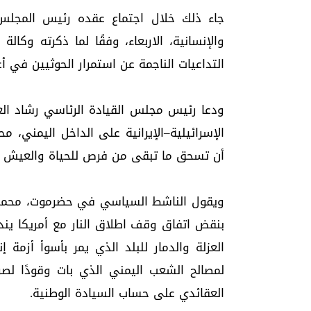
جاء ذلك خلال اجتماع عقده رئيس المجلس، 
والإنسانية، الاربعاء، وفقًا لما ذكرته وك
التداعيات الناجمة عن استمرار الحوثيين في أع
ودعا رئيس مجلس القيادة الرئاسي رشاد الع
الإسرائيلية–الإيرانية على الداخل اليمني، م
أن تسحق ما تبقى من فرص للحياة والعيش ال
ويقول الناشط السياسي في حضرموت، محمد سع
بنقض اتفاق وقف اطلاق النار مع أمريكا يند
العزلة والدمار للبلد الذي يمر بأسوأ أزمة 
لمصالح الشعب اليمني الذي بات وقودًا لصر
العقائدي على حساب السيادة الوطنية.