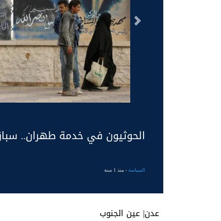
السابق
الحوثيون في خدمة طهران.. سباق
السياسة
- منذ 1 سنة
عدن| عين الجنوب