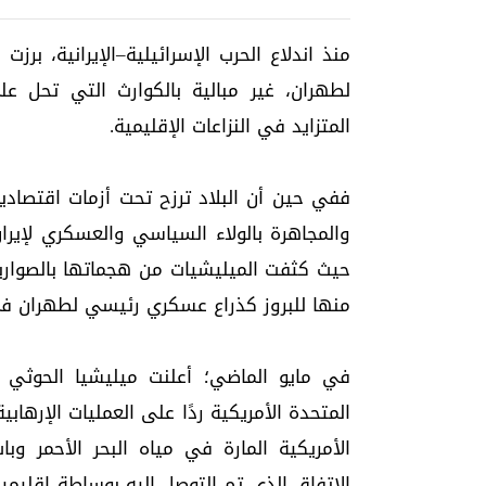
منذ اندلاع الحرب الإسرائيلية–الإيرانية، بر
لطهران، غير مبالية بالكوارث التي تحل عل
المتزايد في النزاعات الإقليمية.
ففي حين أن البلاد ترزح تحت أزمات اقتصادية
والمجاهرة بالولاء السياسي والعسكري لإيران
حيث كثفت الميليشيات من هجماتها بالصواريخ 
منها للبروز كذراع عسكري رئيسي لطهران في 
في مايو الماضي؛ أعلنت ميليشيا الحوثي 
المتحدة الأمريكية ردًا على العمليات الإرها
الأمريكية المارة في مياه البحر الأحمر وباب
الاتفاق الذي تم التوصل إليه بوساطة إقليمية،