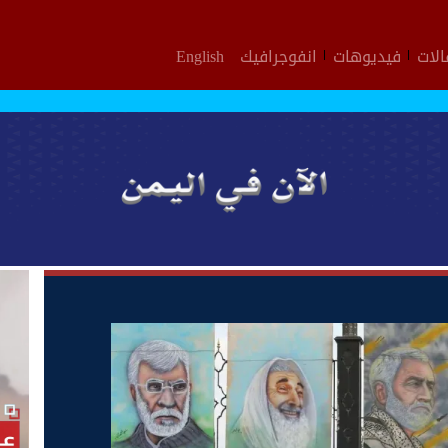
لات
فيديوهات
انفوجرافيك
English