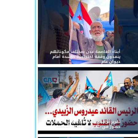
أبناء العاصمة عدن بمختلف مكوناتهم
ينفذون وقفة احتجاجية حاشدة أمام
ديوان عام
تقريرالرئيس القائد عيدروس الزُبيدي...
حضورٌ في القلوب لا تُلغيه الحملات