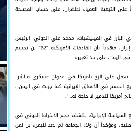
ياً على التبعية العمياء لطهران، على حساب المصلحة
 البارز في الميليشيات، محمد علي الحوثي، الرئيس
الأمريكي دونالد ترامب، من مغبة مهاجمة إيران، مهدداً بأن القاذفات الأمريكية "B2" لن تحسم
في اليمن، على حد تعبيره.
 يعمل على الزج بأمريكا في عدوان عسكري مباشر..
مب ان قاذفات B2 لن تستطيع الحسم في الأعماق الإيرانية كما جربت في اليمن...
أمريكا لتدمير لا حاجة له...".
 السياسة الإيرانية، يكشف حجم الانخراط الحوثي في
لوطنية، ومؤكداً أن ولاء الجماعة لم يعد لليمن، بل لمن