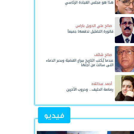
هذا هو مجلس القيادة الرئاسي
صالح علي الدويل باراس
فاتورة التضليل ندفعها جميعاً
صالح شائف
عندما يُكتب التاريخ بيراع القضية وبحبر الدماء
التي سالت من أجلها
أحمد عبداللاه
رصاصة الحليف... وحروب الآخرين
فيديو