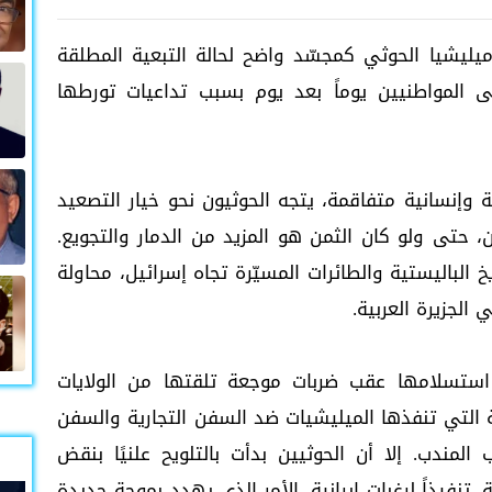
زت ميليشيا الحوثي كمجسّد واضح لحالة التبعية المطلقة
ى المواطنيين يوماً بعد يوم بسبب تداعيات تورطها
 وإنسانية متفاقمة، يتجه الحوثيون نحو خيار التصعيد
، حتى ولو كان الثمن هو المزيد من الدمار والتجويع.
الباليستية والطائرات المسيّرة تجاه إسرائيل، محاولة
الجزيرة العربية.
استسلامها عقب ضربات موجعة تلقتها من الولايات
بية التي تنفذها الميليشيات ضد السفن التجارية والسفن
 المندب. إلا أن الحوثيين بدأت بالتلويح علنيًا بنقض
 تنفيذاً لرغبات إيرانية، الأمر الذي يهدد بموجة جديدة