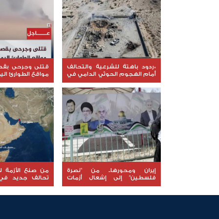
*ردود باهتة للشرعية والتحالف
قتلى وجرحى بق
أمام الهجوم الحوثي الدامي في
مواقع الطوارئ الي
مأرب وحضرموت*
إيران ومحورها.. من "نصرة
من صنع الأزمة لا
فلسطين" إلى إشعال أزمات
تحالف جديد في 
المنطقة
يعيد فتح ملف إخف
العربي في اليمن