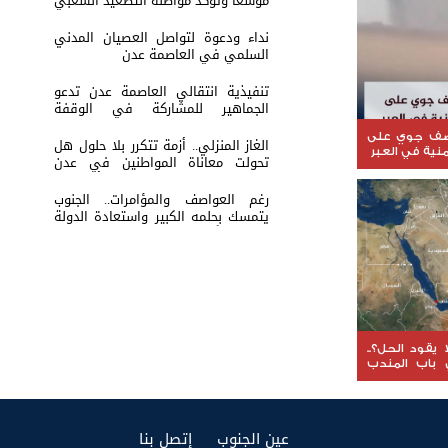
موسعًا وتؤكد مواصلة التصعيد الشعبي
نداء ودعوة لتواصل العصيان المدني
السلمي في العاصمة عدن
تنفيذية انتقالي العاصمة عدن تدعو
الجماهير للمشاركة في الوقفة
التضامنية مع المعتقل البطل معين
المقرحي
صف جوي على
الغاز المنزلي.. أزمة تتكرر بلا حلول هل
منية في العبر
تحولت معاناة المواطنين في عدن
والمحافظات إلى ورقة ضغط أم نتيجة
لفشل الإدارة؟
رغم العواصف والمؤامرات.. الجنوب
يتمسك بحلمه الكبير واستعادة الدولة
باتت عنوانًا لمرحلة الصمود
 يقود الحل؟..
باب المندب
اقات التحالف
(current)
(current)
عين الجنوب
إتصل بنا