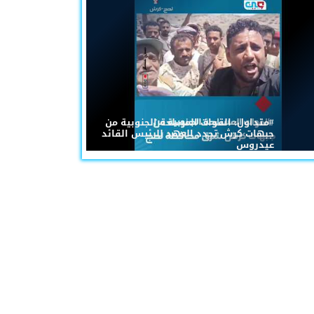
#متداول: القوات المسلحة الجنوبية من
جبهات كرش تجدد العهد للرئيس القائد
عيدروس